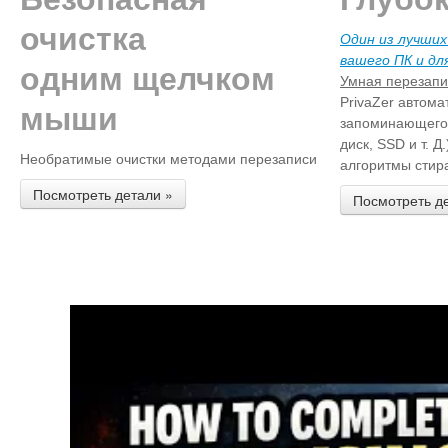
очистка
Один из лучших
вашего ПК и дл
одним щелчком
Умная перезап
PrivaZer автома
мыши
запоминающего 
диск, SSD и т. Д
Необратимые очистки методами перезаписи
алгоритмы стир
Посмотреть детали »
Посмотреть д