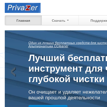
Главная
Скачать
Поддерж
Посмотрите, что
‹
еще можно
восстановить
ваших прошлых действий на ва
дома, на работе
Узнать больше