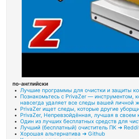
по-английски
Лучшие программы для очистки и защиты к
Познакомьтесь с PrivaZer — инструментом, 
навсегда удаляет все следы вашей личной жи
PrivaZer ищет следы, которые другие уборщ
PrivaZer, Непревзойдённая, лучшая в своем
Один из лучших бесплатных средств для чи
Лучший (бесплатный) очиститель ПК ➔ Reddi
Хорошая альтернатива ➔ Github