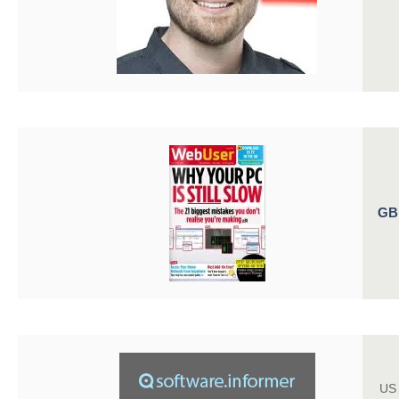
GB
US