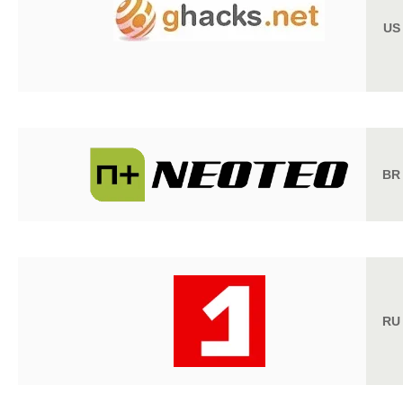
US
BR
RU