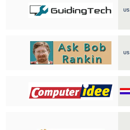
US
US