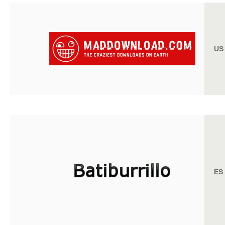
US
ES