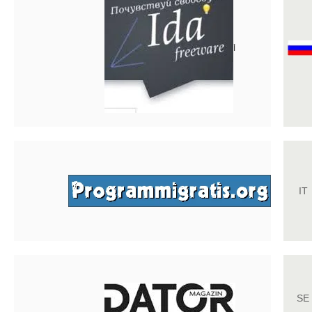
i
IT
SE