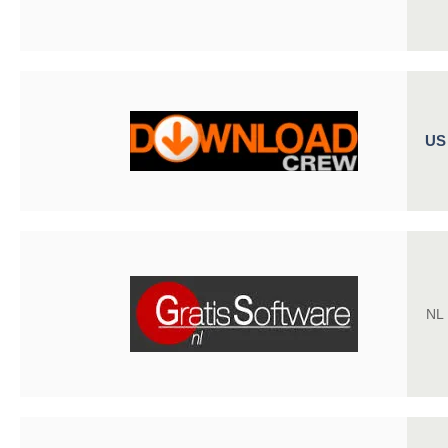
US
NL