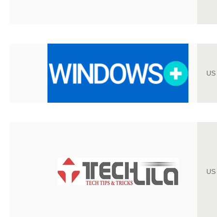
US
US