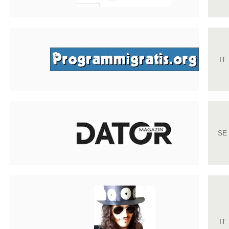
IT
SE
IT