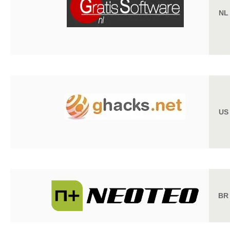
NL
US
BR