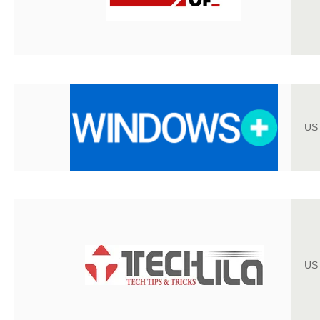
US
US