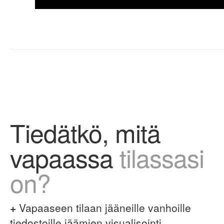
Tiedätkö, mitä
vapaassa
tilassasi
on?
+
Vapaaseen tilaan jääneille vanhoille
tiedostoille jäämien visualisointi