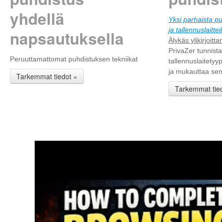
yhdellä
Yksi parhaista pu
ja tallennuslaitteil
napsautuksella
Älykäs ylikirjoit
PrivaZer tunnista
Peruuttamattomat puhdistuksen tekniikat
tallennuslaitetyy
ja mukauttaa sen
Tarkemmat tiedot »
Tarkemmat tie