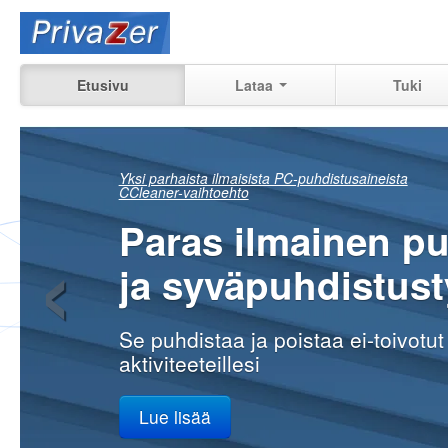
Etusivu
Lataa
Tuki
Katso tarkalleen, 
‹
voidaan vielä
palauttaa
aiempia aktiviteetteja tietokoneell
kotona, töissä
Lue lisää