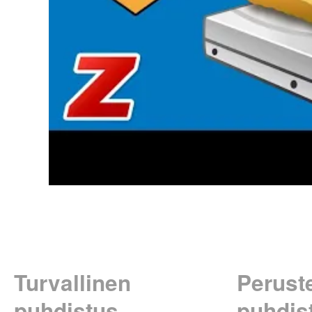
Turvallinen
Perust
puhdistus
puhdis