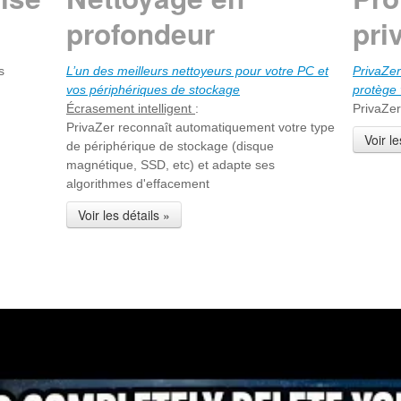
profondeur
pri
s
L’un des meilleurs nettoyeurs pour votre PC et
PrivaZer
vos périphériques de stockage
protège 
Écrasement intelligent
:
PrivaZer
PrivaZer reconnaît automatiquement votre type
Voir le
de périphérique de stockage (disque
magnétique, SSD, etc) et adapte ses
algorithmes d'effacement
Voir les détails »