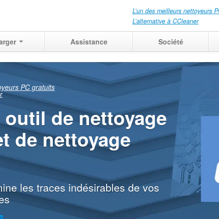
L’un des meilleurs nettoyeurs P
L’alternative à CCleaner
arger
Assistance
Société
xactement ce
t encore être
é
s passées sur votre PC à
ravail