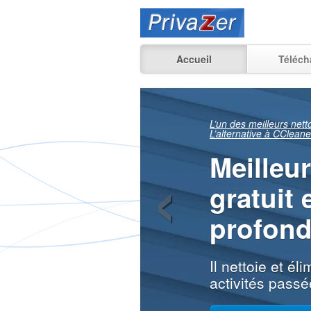
Accueil
Téléch
Voyez e
‹
qui peu
récupér
de vos activité
la maison, au t
En savoir plus