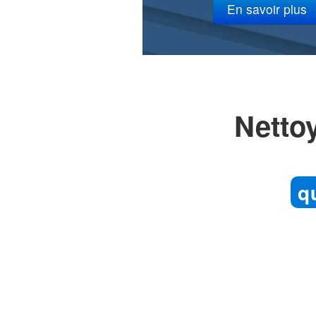
Nettoy
q