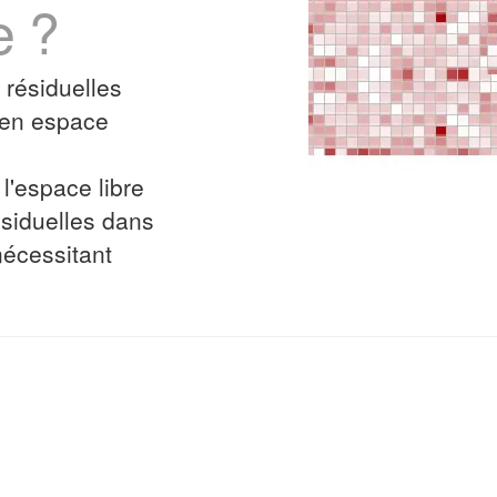
e ?
 résiduelles
t en espace
l'espace libre
siduelles dans
nécessitant