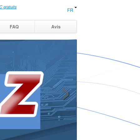
C gratuits
FR
FAQ
Avis
›