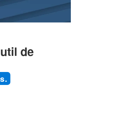
util de
s.