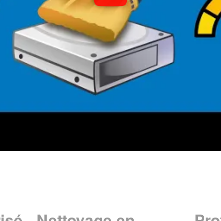
isé
Nettoyage en
Pro