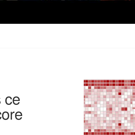
 ce
core