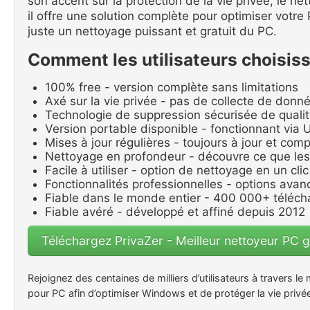
son accent sur la protection de la vie privée, le n
il offre une solution complète pour optimiser votre
juste un nettoyage puissant et gratuit du PC.
Comment les utilisateurs choisiss
100% free - version complète sans limitations
Axé sur la vie privée - pas de collecte de donné
Technologie de suppression sécurisée de qualité
Version portable disponible - fonctionnant via
Mises à jour régulières - toujours à jour et com
Nettoyage en profondeur - découvre ce que le
Facile à utiliser - option de nettoyage en un clic
Fonctionnalités professionnelles - options avan
Fiable dans le monde entier - 400 000+ téléc
Fiable avéré - développé et affiné depuis 2012
Téléchargez PrivaZer - Meilleur nettoyeur PC g
Rejoignez des centaines de milliers d’utilisateurs à travers l
pour PC afin d’optimiser Windows et de protéger la vie privé