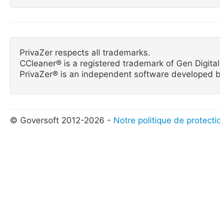
PrivaZer respects all trademarks.
CCleaner® is a registered trademark of Gen Digital 
PrivaZer® is an independent software developed b
© Goversoft 2012-2026 -
Notre politique de protecti