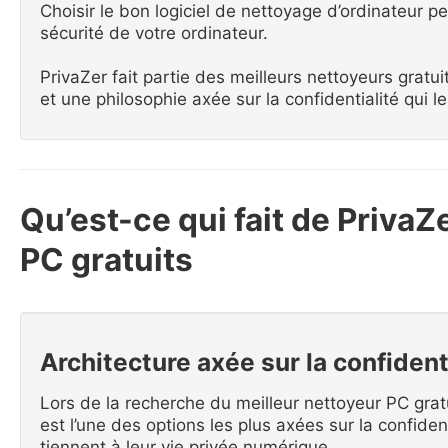
Choisir le bon logiciel de nettoyage d’ordinateur peu
sécurité de votre ordinateur.
PrivaZer fait partie des meilleurs nettoyeurs gratu
et une philosophie axée sur la confidentialité qui le
Qu’est-ce qui fait de PrivaZ
PC gratuits
Architecture axée sur la confident
Lors de la recherche du meilleur nettoyeur PC gratui
est l’une des options les plus axées sur la confiden
tiennent à leur vie privée numérique