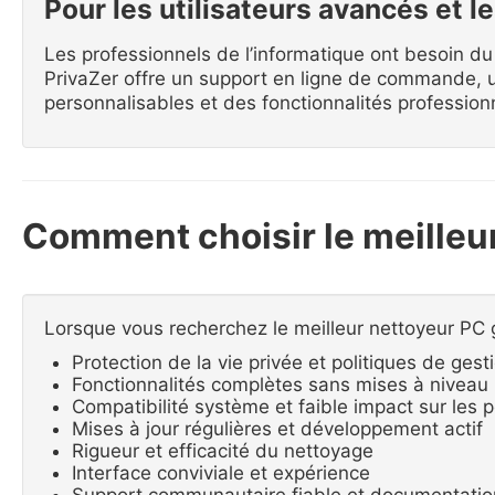
Pour les utilisateurs avancés et l
Les professionnels de l’informatique ont besoin du
PrivaZer offre un support en ligne de commande, un
personnalisables et des fonctionnalités professionn
Comment choisir le meilleur
Lorsque vous recherchez le meilleur nettoyeur PC g
Protection de la vie privée et politiques de ge
Fonctionnalités complètes sans mises à niveau
Compatibilité système et faible impact sur les
Mises à jour régulières et développement actif
Rigueur et efficacité du nettoyage
Interface conviviale et expérience
Support communautaire fiable et documentatio