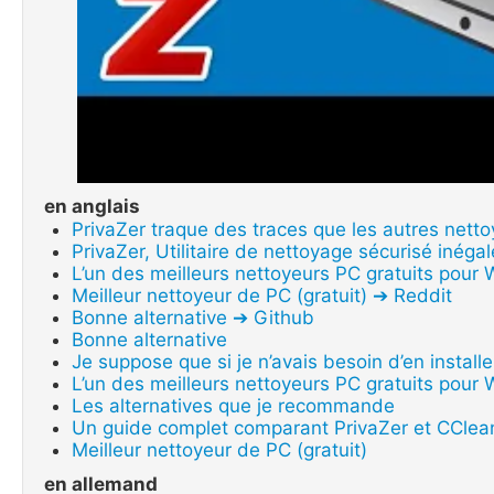
en anglais
PrivaZer traque des traces que les autres netto
PrivaZer, Utilitaire de nettoyage sécurisé inéga
L’un des meilleurs nettoyeurs PC gratuits pour
Meilleur nettoyeur de PC (gratuit) ➔ Reddit
Bonne alternative ➔ Github
Bonne alternative
Je suppose que si je n’avais besoin d’en install
L’un des meilleurs nettoyeurs PC gratuits pour
Les alternatives que je recommande
Un guide complet comparant PrivaZer et CClea
Meilleur nettoyeur de PC (gratuit)
en allemand