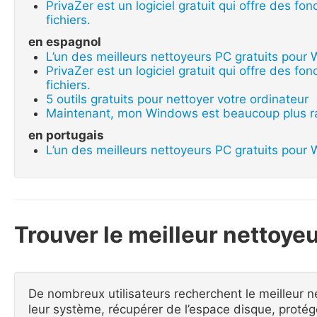
PrivaZer est un logiciel gratuit qui offre des f
fichiers.
en espagnol
L’un des meilleurs nettoyeurs PC gratuits pour
PrivaZer est un logiciel gratuit qui offre des f
fichiers.
5 outils gratuits pour nettoyer votre ordinateur
Maintenant, mon Windows est beaucoup plus rap
en portugais
L’un des meilleurs nettoyeurs PC gratuits pour
Trouver le meilleur nettoye
De nombreux utilisateurs recherchent le meilleur n
leur système, récupérer de l’espace disque, protéger