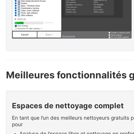
Meilleures fonctionnalités 
Espaces de nettoyage complet
En tant que l’un des meilleurs nettoyeurs gratuits
pour
Analyse de l’espace libre et nettoyage en prof