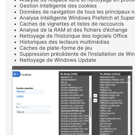
Gestion intelligente des cookies
Données de navigation de tous les principaux n
Analyse intelligente Windows Prefetch et Super
Caches de vignettes et listes de raccourcis
Analyse de la RAM et des fichiers d’échange
Nettoyage de l’historique des logiciels Office
Historiques des lecteurs multimédias
Caches de plate-forme de jeu
Suppression précédente de l’installation de W
Nettoyage de Windows Update