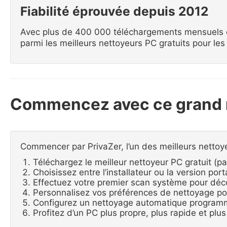
Fiabilité éprouvée depuis 2012
Avec plus de 400 000 téléchargements mensuels e
parmi les meilleurs nettoyeurs PC gratuits pour les
Commencez avec ce grand n
Commencer par PrivaZer, l’un des meilleurs nettoye
Téléchargez le meilleur nettoyeur PC gratuit (pa
Choisissez entre l’installateur ou la version por
Effectuez votre premier scan système pour déco
Personnalisez vos préférences de nettoyage po
Configurez un nettoyage automatique programm
Profitez d’un PC plus propre, plus rapide et plus