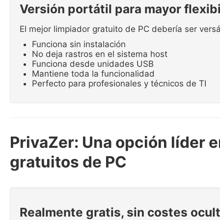
Versión portátil para mayor flexib
El mejor limpiador gratuito de PC debería ser versá
Funciona sin instalación
No deja rastros en el sistema host
Funciona desde unidades USB
Mantiene toda la funcionalidad
Perfecto para profesionales y técnicos de TI
PrivaZer: Una opción líder 
gratuitos de PC
Realmente gratis, sin costes ocul