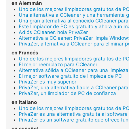
en Alemmán
Uno de los mejores limpiadores gratuitos de 
Una alternativa a CCleaner y una herramienta 
Una gran alternativa al conocido CCleaner para 
Este limpiador de PC es gratuito y ahora aún 
Adiós CCleaner, hola PrivaZer
Alternativa a CCleaner: PrivaZer limpia Windo
PrivaZer, alternativa a CCleaner para eliminar
en Francés
Uno de los mejores limpiadores gratuitos de 
El mejor reemplazo para CCleaner
Alternativa sólida a CCleaner para una limpiez
El mejor software gratuito de limpieza de PC
PrivaZer es muy superior
PrivaZer, una alternativa fiable a CCleaner par
PrivaZer, un limpiador de PC de confianza
en italiano
Uno de los mejores limpiadores gratuitos de 
PrivaZer es una alternativa gratuita al software
PrivaZer es un software gratuito que ofrece fun
en español