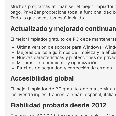
Muchos programas afirman ser el mejor limpiador g
pago. PrivaZer proporciona toda la funcionalidad b
Todo lo que necesitas está incluido.
Actualizado y mejorado continua
El mejor limpiador gratuito de PC debe mantenerse
Última versión de soporte para Windows (Windo
Mejoras de los algoritmos de limpieza y la efici
Nuevas características y protecciones de priva
Mejoras de rendimiento y optimización
Parches de seguridad y corrección de errores
Accesibilidad global
El mejor limpiador de PC gratuito debería servir a
incluyendo inglés, francés, alemán, español, itali
Fiabilidad probada desde 2012
Con más de 400.000 descargas mensuales y 12+ añ