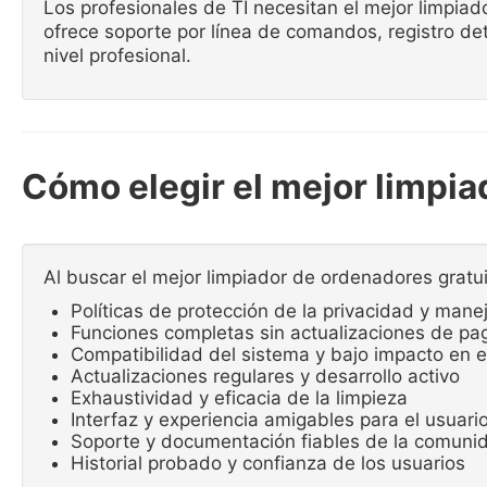
Los profesionales de TI necesitan el mejor limpia
ofrece soporte por línea de comandos, registro det
nivel profesional.
Cómo elegir el mejor limpia
Al buscar el mejor limpiador de ordenadores gratui
Políticas de protección de la privacidad y mane
Funciones completas sin actualizaciones de pa
Compatibilidad del sistema y bajo impacto en e
Actualizaciones regulares y desarrollo activo
Exhaustividad y eficacia de la limpieza
Interfaz y experiencia amigables para el usuari
Soporte y documentación fiables de la comuni
Historial probado y confianza de los usuarios