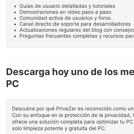
Guías de usuario detalladas y tutoriales
Demostraciones en vídeo paso a paso
Comunidad activa de usuarios y foros
Canal directo de soporte para desarrolladores
Actualizaciones regulares del blog con consejo
Preguntas frecuentes completas y recursos par
Descarga hoy uno de los me
PC
Descubre por qué PrivaZer es reconocido como uno
Con su enfoque en la protección de la privacidad, l
ofrece una solución completa para optimizar tu PC 
solo limpieza potente y gratuita del PC.