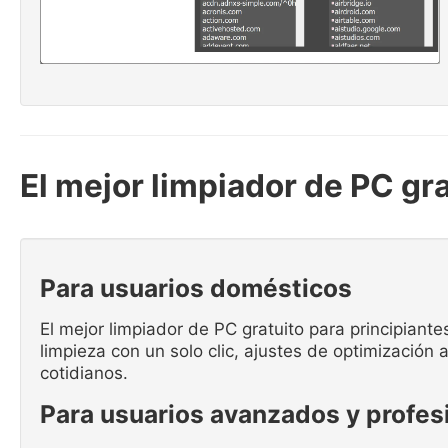
El mejor limpiador de PC gra
Para usuarios domésticos
El mejor limpiador de PC gratuito para principiantes
limpieza con un solo clic, ajustes de optimización 
cotidianos.
Para usuarios avanzados y profes