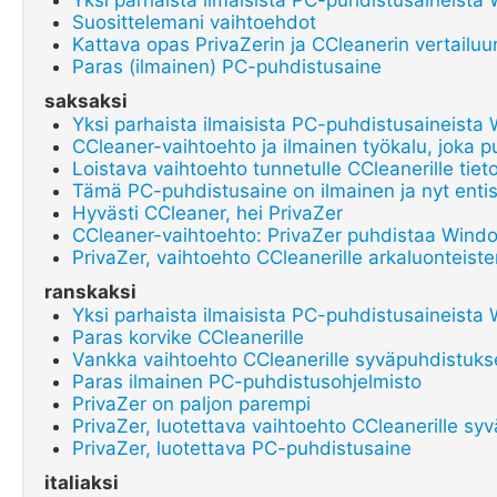
Yksi parhaista ilmaisista PC-puhdistusaineista 
Suosittelemani vaihtoehdot
Kattava opas PrivaZerin ja CCleanerin vertailuu
Paras (ilmainen) PC-puhdistusaine
saksaksi
Yksi parhaista ilmaisista PC-puhdistusaineista 
CCleaner-vaihtoehto ja ilmainen työkalu, joka 
Loistava vaihtoehto tunnetulle CCleanerille tie
Tämä PC-puhdistusaine on ilmainen ja nyt entis
Hyvästi CCleaner, hei PrivaZer
CCleaner-vaihtoehto: PrivaZer puhdistaa Windo
PrivaZer, vaihtoehto CCleanerille arkaluonteist
ranskaksi
Yksi parhaista ilmaisista PC-puhdistusaineista 
Paras korvike CCleanerille
Vankka vaihtoehto CCleanerille syväpuhdistuk
Paras ilmainen PC-puhdistusohjelmisto
PrivaZer on paljon parempi
PrivaZer, luotettava vaihtoehto CCleanerille s
PrivaZer, luotettava PC-puhdistusaine
italiaksi