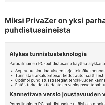
Miksi PrivaZer on yksi parha
puhdistusaineista
Älykäs tunnistusteknologia
Paras ilmainen PC-puhdistusaine käyttää älykkäitä
Sopeutuu ainutlaatuiseen järjestelmäkokoonpa
Tunnistaa arkaluontoiset tiedot automaattisesti
Optimoi puhdistusstrategiat tehokkuuden kanna
Estää tärkeiden tiedostojen vahingossa tapaht
Kannettava versio joustavuuden 
Paras ilmainen PC-puhdistusaine pitäisi olla monip