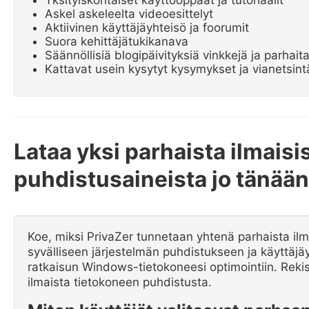
Askel askeleelta videoesittelyt
Aktiivinen käyttäjäyhteisö ja foorumit
Suora kehittäjätukikanava
Säännöllisiä blogipäivityksiä vinkkejä ja parhait
Kattavat usein kysytyt kysymykset ja vianetsint
Lataa yksi parhaista ilmaisi
puhdistusaineista jo tänään
Koe, miksi PrivaZer tunnetaan yhtenä parhaista il
syvälliseen järjestelmän puhdistukseen ja käyttäjä
ratkaisun Windows-tietokoneesi optimointiin. Rekist
ilmaista tietokoneen puhdistusta.