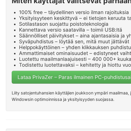
Miten käyttäjät valitsevat parha
100% free – täydellinen versio ilman rajoituksia
Yksityisyyteen keskittyvä – ei tietojen keruuta t
Sotilastason suojattu poistoteknologia
Kannettava versio saatavilla – toimii USB:ltä
Säännölliset päivitykset – aina ajantasaisia ja 
Syväpuhdistus – löytää sen, mitä muut jättäv
Helppokäyttöinen – yhden klikkauksen puhdist
Ammattimaiset ominaisuudet – edistyneet vaiht
Luotettu maailmanlaajuisesti – 400 000+ kuukau
Todistettu luotettavaksi – kehitetty ja hiottu v
Lataa PrivaZer – Paras ilmainen PC-puhdistusa
Liity satojentuhansien käyttäjien joukkoon ympäri maailmaa,
Windowsin optimoinnissa ja yksityisyyden suojassa.