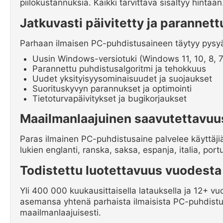
piilokustannuksia. Kaikki tarvittava sisältyy hintaan
Jatkuvasti päivitetty ja parannett
Parhaan ilmaisen PC-puhdistusaineen täytyy pysyä a
Uusin Windows-versiotuki (Windows 11, 10, 8, 7
Parannettu puhdistusalgoritmi ja tehokkuus
Uudet yksityisyysominaisuudet ja suojaukset
Suorituskyvyn parannukset ja optimointi
Tietoturvapäivitykset ja bugikorjaukset
Maailmanlaajuinen saavutettavuu
Paras ilmainen PC-puhdistusaine palvelee käyttäji
lukien englanti, ranska, saksa, espanja, italia, port
Todistettu luotettavuus vuodesta
Yli 400 000 kuukausittaisella latauksella ja 12+ vu
asemansa yhtenä parhaista ilmaisista PC-puhdistusai
maailmanlaajuisesti.