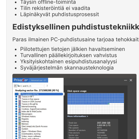
Täysin offline-toiminta
Tilin rekisteröintiä ei vaadita
Läpinäkyvät puhdistusprosessit
Edistyksellinen puhdistustekniik
Paras ilmainen PC-puhdistusaine tarjoaa tehokkait
Piilotettujen tietojen jälkien havaitseminen
Turvallinen päällekirjoituksen vahvistus
Yksityiskohtainen esipuhdistusanalyysi
Syväjärjestelmän skannausteknologia