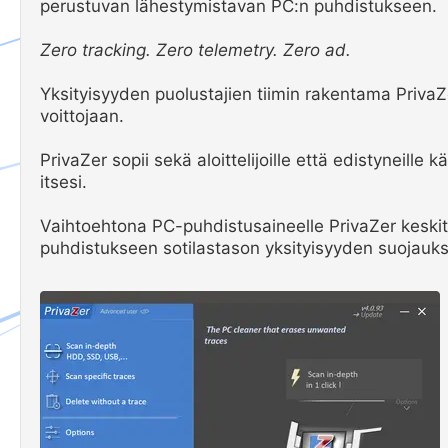
perustuvan lähestymistavan PC:n puhdistukseen.
Zero tracking. Zero telemetry. Zero ad.
Yksityisyyden puolustajien tiimin rakentama PrivaZ
voittojaan.
PrivaZer sopii sekä aloittelijoille että edistyneille k
itsesi.
Vaihtoehtona PC-puhdistusaineelle PrivaZer keskitty
puhdistukseen sotilastason yksityisyyden suojauks