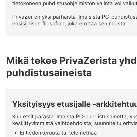
tietokoneen puhdistusohjelmiston valinta voi vaikut
PrivaZer on yksi parhaista ilmaisista PC-puhdistusa
ensisijaisen filosofian, joka erottaa sen muista.
Mikä tekee PrivaZerista yhd
puhdistusaineista
Yksityisyys etusijalle -arkkitehtuu
Kun etsit parasta ilmaista PC-puhdistusainetta, yksit
keskittyvimmistä vaihtoehdoista, suunniteltu erityise
Ei tiedonkeruuta tai telemetriaa