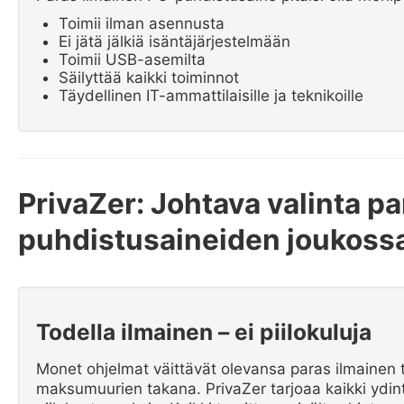
Toimii ilman asennusta
Ei jätä jälkiä isäntäjärjestelmään
Toimii USB-asemilta
Säilyttää kaikki toiminnot
Täydellinen IT-ammattilaisille ja teknikoille
PrivaZer: Johtava valinta p
puhdistusaineiden joukoss
Todella ilmainen – ei piilokuluja
Monet ohjelmat väittävät olevansa paras ilmainen 
maksumuurien takana. PrivaZer tarjoaa kaikki ydint