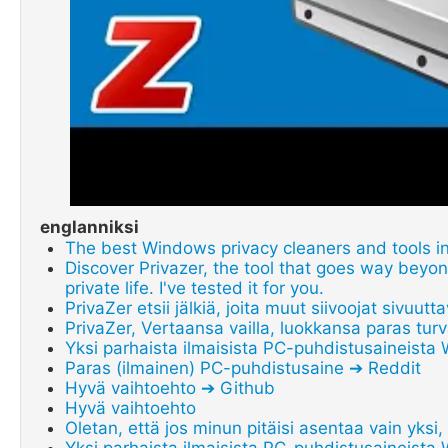
englanniksi
The best Windows privacy cleaners and tools i
Discover Privazer, the tool that goes way beyon
private life. I've tested it for you.
PrivaZer etsii jälkiä, joita muut siivoojat sivuutt
PrivaZer, Vertaansa vailla, luokkansa paras turv
Yksi parhaista ilmaisista PC-puhdistusaineista 
Paras (ilmainen) PC-puhdistusaine ➔ Reddit
Hyvä vaihtoehto ➔ Github
Hyvä vaihtoehto
Oletan, että jos minun pitäisi asentaa vain yksi, 