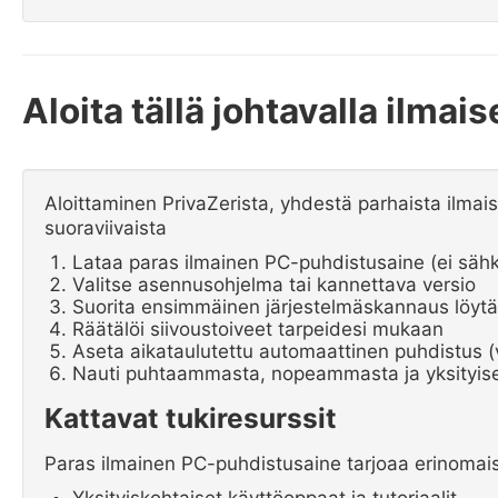
Aloita tällä johtavalla ilma
Aloittaminen PrivaZerista, yhdestä parhaista ilmais
suoraviivaista
Lataa paras ilmainen PC-puhdistusaine (ei sähk
Valitse asennusohjelma tai kannettava versio
Suorita ensimmäinen järjestelmäskannaus löyt
Räätälöi siivoustoiveet tarpeidesi mukaan
Aseta aikataulutettu automaattinen puhdistus (
Nauti puhtaammasta, nopeammasta ja yksityis
Kattavat tukiresurssit
Paras ilmainen PC-puhdistusaine tarjoaa erinomais
Yksityiskohtaiset käyttöoppaat ja tutoriaalit