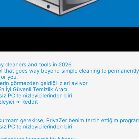
y cleaners and tools in 2026
ool that goes way beyond simple cleaning to permanently 
 for you.
lerin görmezden geldiği izleri avlıyor
 En İyi Güvenli Temizlik Aracı
siz PC temizleyicilerinden biri
zleyici ➔ Reddit
kurmam gerekirse, PrivaZer benim tercih ettiğim progra
siz PC temizleyicilerinden biri