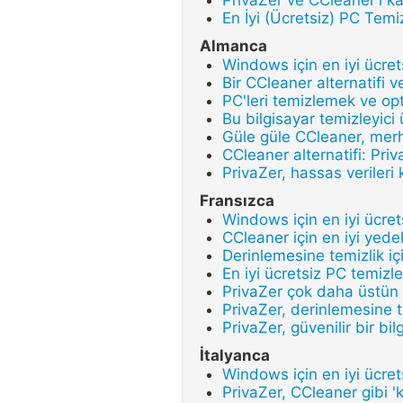
PrivaZer ve CCleaner'ı ka
En İyi (Ücretsiz) PC Temiz
Almanca
Windows için en iyi ücret
Bir CCleaner alternatifi v
PC'leri temizlemek ve opti
Bu bilgisayar temizleyici
Güle güle CCleaner, mer
CCleaner alternatifi: Pri
PrivaZer, hassas verileri 
Fransızca
Windows için en iyi ücret
CCleaner için en iyi yede
Derinlemesine temizlik iç
En iyi ücretsiz PC temizl
PrivaZer çok daha üstün
PrivaZer, derinlemesine te
PrivaZer, güvenilir bir bil
İtalyanca
Windows için en iyi ücret
PrivaZer, CCleaner gibi 'k