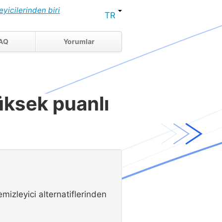
eyicilerinden biri
TR
AQ
Yorumlar
yüksek puanlı
emizleyici alternatiflerinden