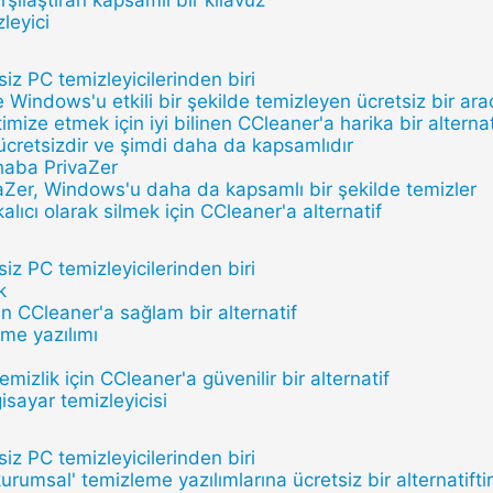
rşılaştıran kapsamlı bir kılavuz
leyici
siz PC temizleyicilerinden biri
e Windows'u etkili bir şekilde temizleyen ücretsiz bir ara
mize etmek için iyi bilinen CCleaner'a harika bir alternat
 ücretsizdir ve şimdi daha da kapsamlıdır
haba PrivaZer
vaZer, Windows'u daha da kapsamlı bir şekilde temizler
kalıcı olarak silmek için CCleaner'a alternatif
siz PC temizleyicilerinden biri
k
in CCleaner'a sağlam bir alternatif
eme yazılımı
mizlik için CCleaner'a güvenilir bir alternatif
gisayar temizleyicisi
siz PC temizleyicilerinden biri
urumsal' temizleme yazılımlarına ücretsiz bir alternatiftir