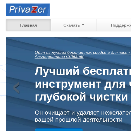
Главная
Скачать
Поддерж
Посмотрите, что
‹
еще можно
восстановить
ваших прошлых действий на ва
дома, на работе
Узнать больше