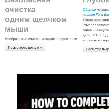
очистка
Один из лучших
вашего ПК и дл
одним щелчком
Умная перезап
PrivaZer автома
мыши
запоминающего 
диск, SSD и т. Д
Необратимые очистки методами перезаписи
алгоритмы стир
Посмотреть детали »
Посмотреть д