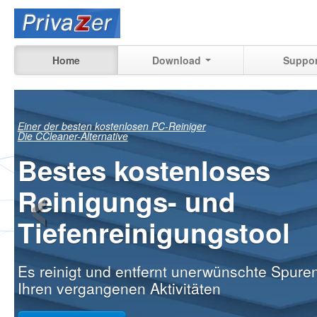
Home
Download
Suppor
Sehen Sie genau,
‹
was noch
wiederhergestellt
werden kann
von Ihren vergangenen Aktivitäten
Ihrem PC zu Hause, am Arbeitspla
Mehr erfahren