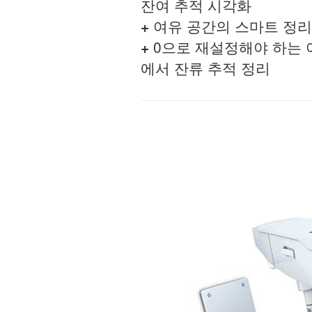
잔여 추적 시각화
+
여유 공간의 스마트 정리
+
0으로 재설정해야 하는 
에서 잔류 추적 정리