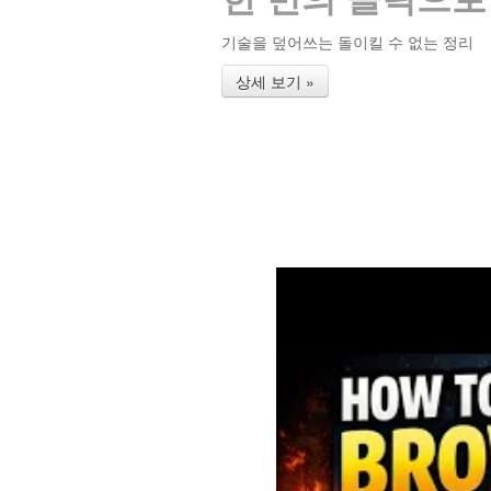
기술을 덮어쓰는 돌이킬 수 없는 정리
상세 보기 »