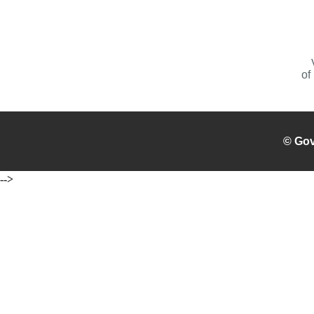
of
© Gov
-->