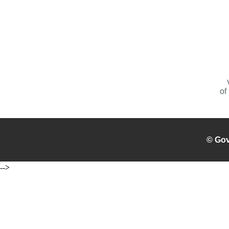
of
© Gov
-->