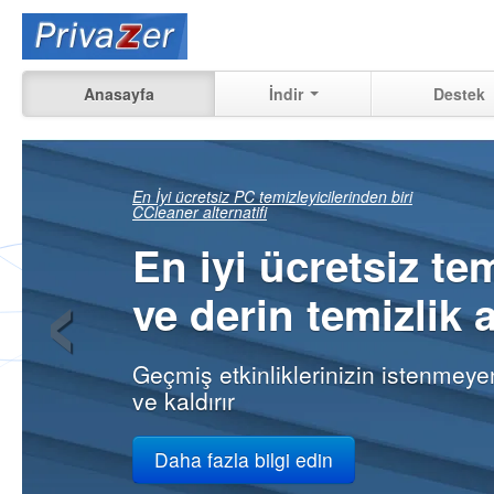
Anasayfa
İndir
Destek
Tam olarak neleri
‹
kurtarılabileceğin
görün
pc'nizdeki geçmiş etkinliklerinizin
işte
Daha fazla bilgi edin