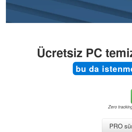
Ücretsiz PC temizl
bu da istenme
Zero trackin
PRO sür