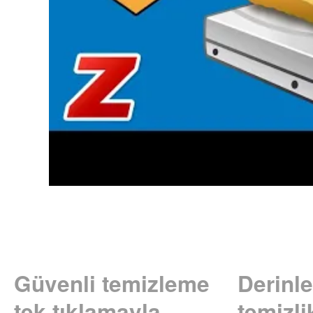
Güvenli temizleme
Derinl
tek tıklamayla
temizli