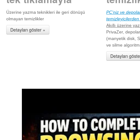
Üzerine yazma teknikleri ile geri dönüşü
PC'niz ve depolam
olmayan temizlikler
temizleyicilerden 
Akıllı üzerine y
Detayları göster »
PrivaZer, depola
(manyetik disk, S
ve silme algoritm
Detayları göste