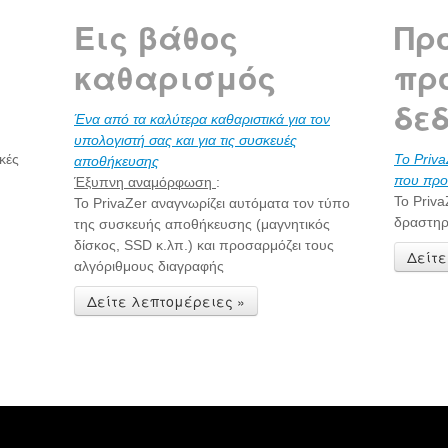
Εις βάθος
Πρ
καθαρισμός
πρ
δε
Ένα από τα καλύτερα καθαριστικά για τον
υπολογιστή σας και για τις συσκευές
κές
Το Priva
αποθήκευσης
που προ
Έξυπνη αναμόρφωση
:
Το Priv
Το PrivaZer αναγνωρίζει αυτόματα τον τύπο
δραστηρ
της συσκευής αποθήκευσης (μαγνητικός
δίσκος, SSD κ.λπ.) και προσαρμόζει τους
Δείτε
αλγόριθμους διαγραφής
Δείτε λεπτομέρειες »