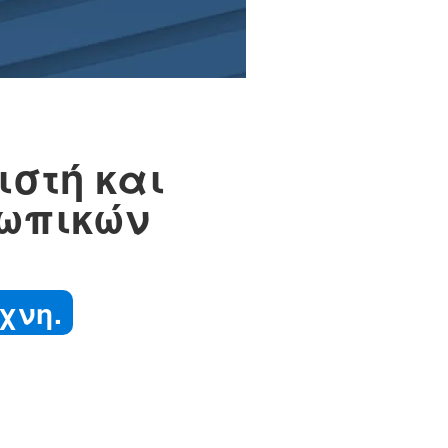
στή και
σωπικών
χνη.