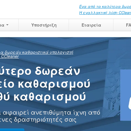
Ένα από τα καλύτερα δωρε
Η εναλλακτική λύση CClean
μα
Υποστήριξη
Εταιρεία
F
ακριβώς τι
 ακόμα να
θεί
ενων δραστηριοτήτων
ογιστή σας στο σπίτι,
σσότερα