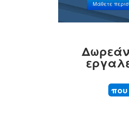
Δωρεάν
εργαλε
που