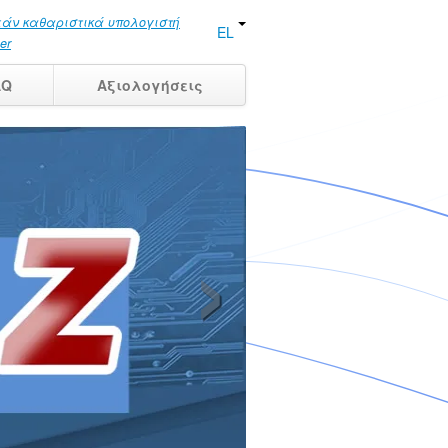
άν καθαριστικά υπολογιστή
EL
er
AQ
Αξιολογήσεις
›