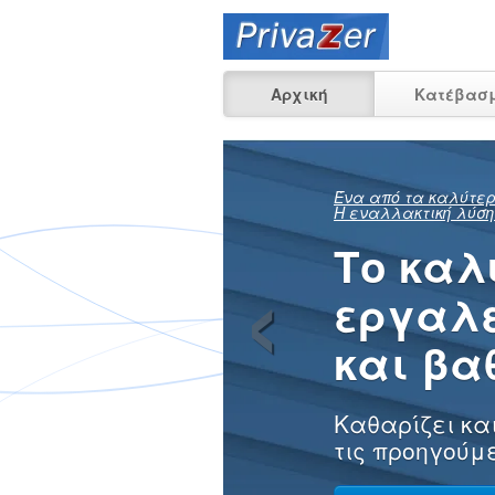
Αρχική
Κατέβασ
Δείτε 
‹
μπορεί
ανακτη
των προηγούμ
σας στον υπολ
στην εργασία
Μάθετε περι