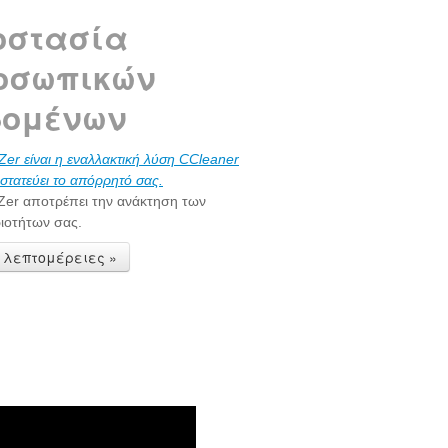
οστασία
οσωπικών
δομένων
Zer είναι η εναλλακτική λύση CCleaner
στατεύει το απόρρητό σας.
aZer αποτρέπει την ανάκτηση των
ιοτήτων σας.
 λεπτομέρειες »