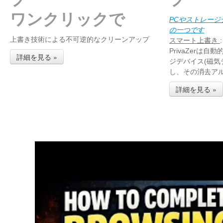
ワンクリックで
PCやストレー
の一つです
上書き技術による不可逆的なクリーンアップ
スマート上書き
:
PrivaZerは
詳細を見る »
ジデバイス(磁気
し、その消去ア
詳細を見る »