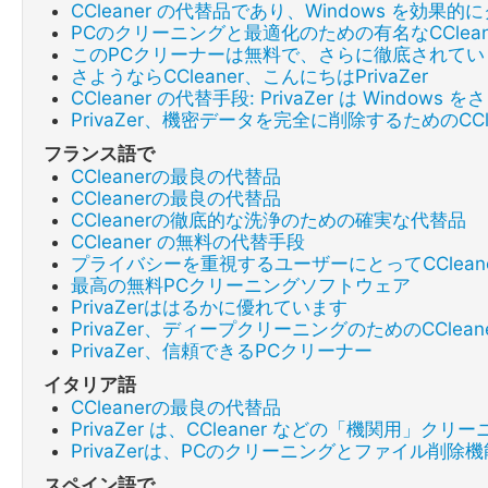
CCleaner の代替品であり、Windows を効
PCのクリーニングと最適化のための有名なCClea
このPCクリーナーは無料で、さらに徹底されてい
さようならCCleaner、こんにちはPrivaZer
CCleaner の代替手段: PrivaZer は Wind
PrivaZer、機密データを完全に削除するためのCCl
フランス語で
CCleanerの最良の代替品
CCleanerの最良の代替品
CCleanerの徹底的な洗浄のための確実な代替品
CCleaner の無料の代替手段
プライバシーを重視するユーザーにとってCClean
最高の無料PCクリーニングソフトウェア
PrivaZerははるかに優れています
PrivaZer、ディープクリーニングのためのCCle
PrivaZer、信頼できるPCクリーナー
イタリア語
CCleanerの最良の代替品
PrivaZer は、CCleaner などの「機関用
PrivaZerは、PCのクリーニングとファイル削
スペイン語で