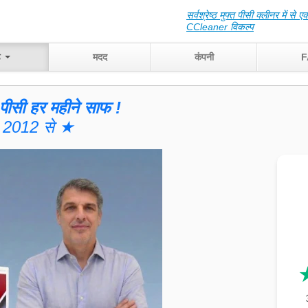
सर्वश्रेष्ठ मुफ्त पीसी क्लीनर में से ए
CCleaner विकल्प
ड
मदद
कंपनी
F
ीसी हर महीने साफ !
2012 से ★