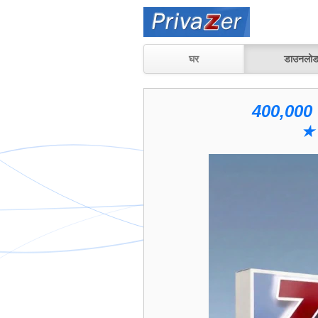
घर
डाउनलो
400,000 प
★ 