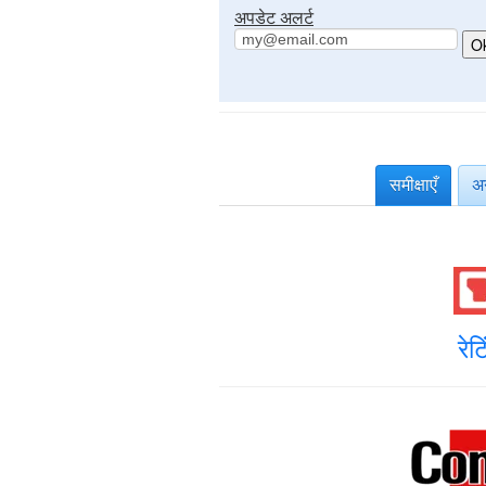
अपडेट अलर्ट
समीक्षाएँ
अ
रे