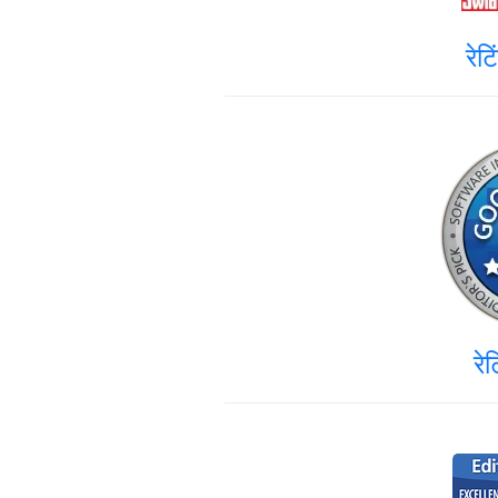
रेट
रे