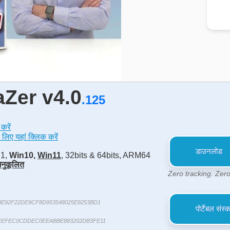
aZer v4.0
.125
करें
े लिए यहां क्लिक करें
डाउनलोड
.1,
Win10,
Win11
, 32bits & 64bits, ARM64
नुकूलित
Zero tracking. Zero
8E92F22DE9CF8D953548025E9253BD1
पोर्टेबल सं
EEFEC0CDDEC0EEABBE883202DB3FE11