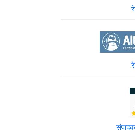
र
र
संपादक