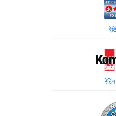
रेट
रेटि