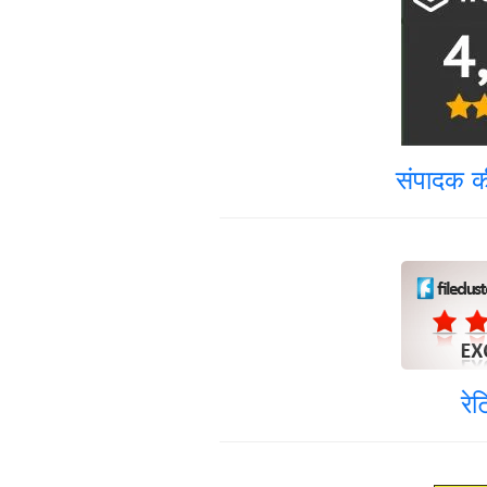
संपादक की
रे