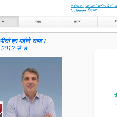
सर्वश्रेष्ठ मुफ्त पीसी क्लीनर में से ए
CCleaner विकल्प
ड
मदद
कंपनी
F
ीसी हर महीने साफ !
2012 से ★