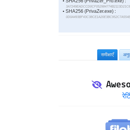
• SHA256 (PrivaZer_Pro.exe) :
3A7249EADCCD0CF052984774B2113D21C8
• SHA256 (PrivaZer.exe) :
0D0A493BF43C38CE1A20E3BC952C7A554
समीक्षाएँ
अनु
रेट