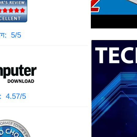
िंग: 5/5
ंग: 4.57/5