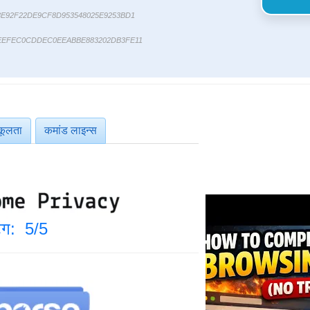
E92F22DE9CF8D953548025E9253BD1
EEFEC0CDDEC0EEABBE883202DB3FE11
कूलता
कमांड लाइन्स
िंग: 5/5