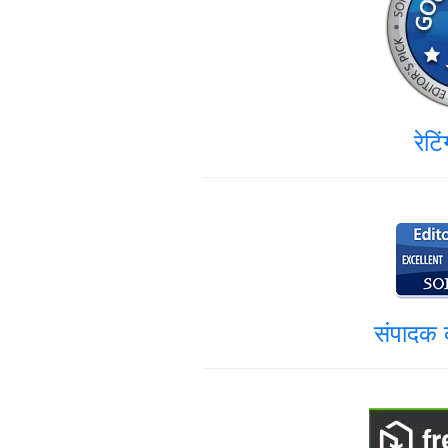
रेटि
संपादक क