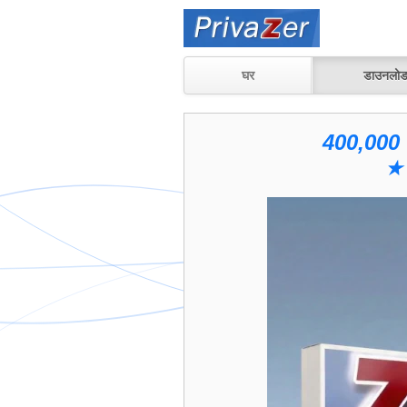
घर
डाउनलो
400,000 प
★ 