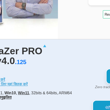
vaZer PRO
v4.0
.125
करें
े लिए यहां क्लिक करें
Zero trac
.1,
Win10,
Win11
, 32bits & 64bits, ARM64
नुकूलित
पोर