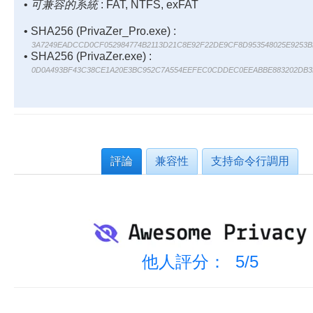
•
可兼容的系統
: FAT, NTFS, exFAT
• SHA256 (PrivaZer_Pro.exe) :
3A7249EADCCD0CF052984774B2113D21C8E92F22DE9CF8D953548025E9253B
• SHA256 (PrivaZer.exe) :
0D0A493BF43C38CE1A20E3BC952C7A554EEFEC0CDDEC0EEABBE883202DB3
評論
兼容性
支持命令行調用
他人評分： 5/5