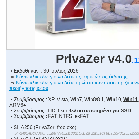
PrivaZer v4.0
.1
• Εκδόθηκαν: : 30 Ιούλιος 2026
⇨
Κάντε κλικ εδώ για να δείτε τις σημειώσεις έκδοσης
⇨
Κάντε κλικ εδώ για να δείτε τη λίστα των υποστηριζόμ
περιήγησης ιστού
•
Συμβιβάσιμος
: XP, Vista, Win7, Win8/8.1,
Win10,
Win11
ARM64
•
Συμβιβάσιμος
: HDD και
βελτιστοποιημένο για SSD
•
Συμβιβάσιμος
: FAT, NTFS, exFAT
• SHA256 (PrivaZer_free.exe) :
3A7249EADCCD0CF052984774B2113D21C8E92F22DE9CF8D953548025E9253
• SHA256 (PrivaZer.exe) :