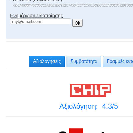
0D0A493BF43C38CE1A20E3BC952C7A554EEFEC0CDDEC0EEABBE883202DB3
Ενημέρωση ειδοποίησης
Αξιολογήσεις
Συμβατότητα
Γραμμές εν
Αξιολόγηση: 4.3/5