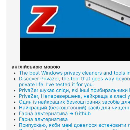
англійською мовою
The best Windows privacy cleaners and tools i
Discover Privazer, the tool that goes way beyon
private life. I've tested it for you.
PrivaZer шукає сліди, які інші прибиральники
PrivaZer, Неперевершена, найкраща в класі 
Один із найкращих безкоштовних засобів дл
Найкращий (безкоштовний) засіб для чищенн
Гарна альтернатива ➔ Github
Гарна альтернатива
Припускаю, якби мені довелося встановити л