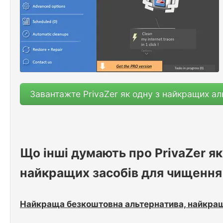
Завантажте PrivaZer як одну з найкращих а
Що інші думають про PrivaZer я
найкращих засобів для чищення
Найкраща безкоштовна альтернатива, найкращі 