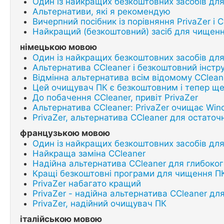
Один із найкращих безкоштовних засобів дл
Альтернативи, які я рекомендую
Вичерпний посібник із порівняння PrivaZer і 
Найкращий (безкоштовний) засіб для чищен
німецькою мовою
Один із найкращих безкоштовних засобів дл
Альтернатива CCleaner і безкоштовний інст
Відмінна альтернатива всім відомому CClean
Цей очищувач ПК є безкоштовним і тепер ще
До побачення CCleaner, привіт PrivaZer
Альтернатива CCleaner: PrivaZer очищає Wi
PrivaZer, альтернатива CCleaner для остато
французькою мовою
Один із найкращих безкоштовних засобів дл
Найкраща заміна CCleaner
Надійна альтернатива CCleaner для глибоко
Кращі безкоштовні програми для чищення П
PrivaZer набагато кращий
PrivaZer - надійна альтернатива CCleaner д
PrivaZer, надійний очищувач ПК
італійською мовою