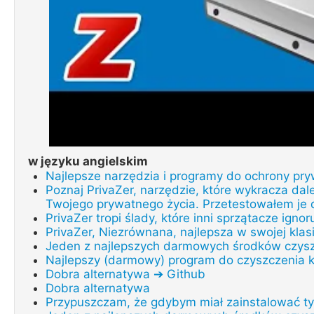
w języku angielskim
Najlepsze narzędzia i programy do ochrony p
Poznaj PrivaZer, narzędzie, które wykracza dal
Twojego prywatnego życia. Przetestowałem je d
PrivaZer tropi ślady, które inni sprzątacze ignor
PrivaZer, Niezrównana, najlepsza w swojej kla
Jeden z najlepszych darmowych środków czys
Najlepszy (darmowy) program do czyszczenia 
Dobra alternatywa ➔ Github
Dobra alternatywa
Przypuszczam, że gdybym miał zainstalować ty