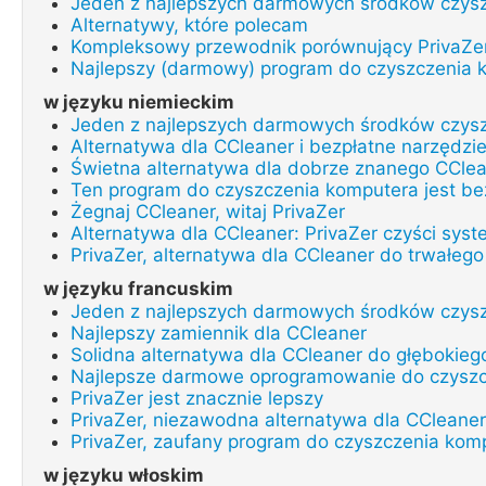
Jeden z najlepszych darmowych środków czys
Alternatywy, które polecam
Kompleksowy przewodnik porównujący PrivaZer
Najlepszy (darmowy) program do czyszczenia 
w języku niemieckim
Jeden z najlepszych darmowych środków czys
Alternatywa dla CCleaner i bezpłatne narzędzi
Świetna alternatywa dla dobrze znanego CClea
Ten program do czyszczenia komputera jest bez
Żegnaj CCleaner, witaj PrivaZer
Alternatywa dla CCleaner: PrivaZer czyści sys
PrivaZer, alternatywa dla CCleaner do trwałe
w języku francuskim
Jeden z najlepszych darmowych środków czys
Najlepszy zamiennik dla CCleaner
Solidna alternatywa dla CCleaner do głębokieg
Najlepsze darmowe oprogramowanie do czyszc
PrivaZer jest znacznie lepszy
PrivaZer, niezawodna alternatywa dla CCleaner
PrivaZer, zaufany program do czyszczenia kom
w języku włoskim