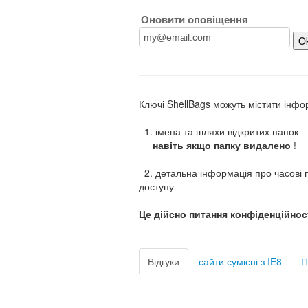
Оновити оповіщення
Ключі ShellBags можуть містити інфо
1. імена та шляхи відкритих папок
навіть якщо папку видалено
!
2. детальна інформація про часові п
доступу
Це дійсно питання конфіденційност
Відгуки
сайти сумісні з IE8
П