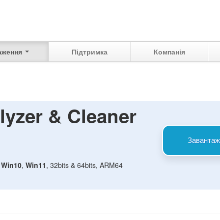
аження
Підтримка
Компанія
lyzer & Cleaner
Завантаж
,
Win10
,
Win11
, 32bits & 64bits, ARM64