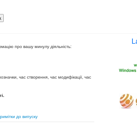
L
рмацію про вашу минулу діяльність:
означки, час створення, час модифікації, час
і.
римітки до випуску