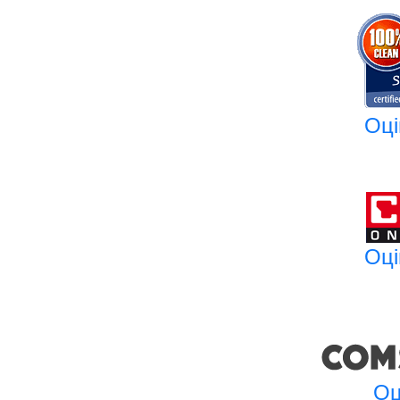
Оці
Оці
Оц