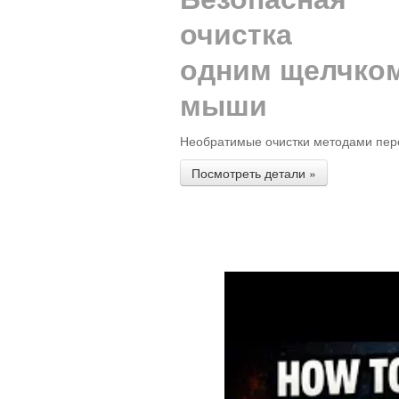
очистка
одним щелчко
мыши
Необратимые очистки методами пер
Посмотреть детали »