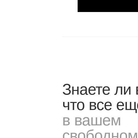
Знаете ли 
что все ещ
в вашем
свободном