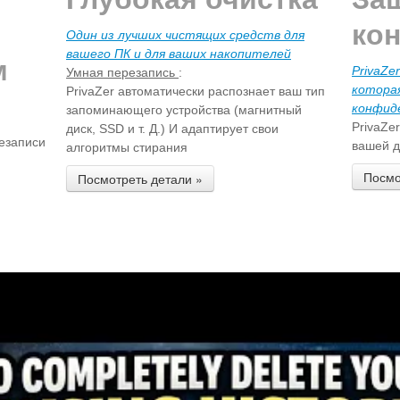
ко
Один из лучших чистящих средств для
вашего ПК и для ваших накопителей
м
PrivaZe
Умная перезапись
:
котора
PrivaZer автоматически распознает ваш тип
конфид
запоминающего устройства (магнитный
PrivaZe
диск, SSD и т. Д.) И адаптирует свои
езаписи
вашей д
алгоритмы стирания
Посмо
Посмотреть детали »