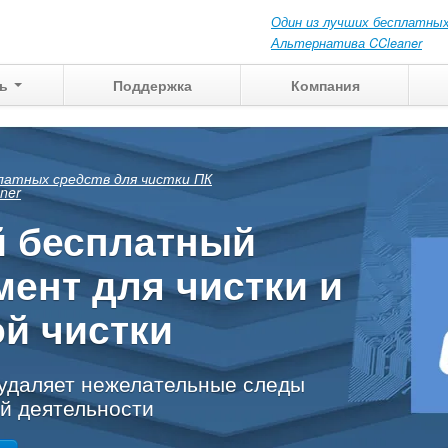
Один из лучших бесплатных
Альтернатива CCleaner
ть
Поддержка
Компания
рите, что
жно
новить
х действий на вашем ПК
те