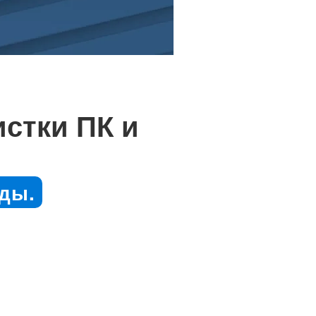
стки ПК и
ды.