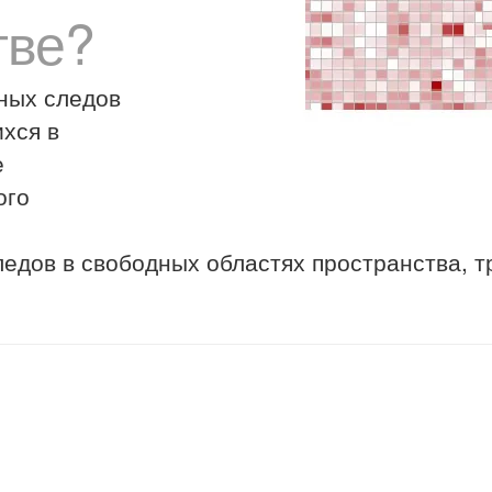
тве?
ных следов
хся в
е
ого
едов в свободных областях пространства, 