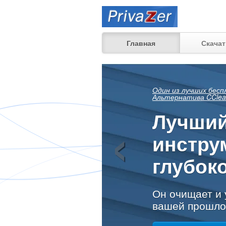
Главная
Скача
Посмот
‹
еще мо
восста
ваших прошлы
дома, на рабо
Узнать больше