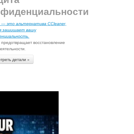
нфиденциальности
r — это альтернатива CCleaner,
я защищает вашу
енциальность.
r предотвращает восстановление
еятельности.
треть детали »