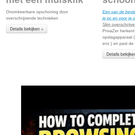
Onomkeerbare opschoning door
Een van de best
overschrijvende technieken
je pc en voor je
Slim overschrijv
Details bekijken »
PrivaZer herkent
opslagapparaat (
enz.) en past de
Details bekijke