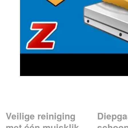
Veilige reiniging
Diepga
met één muisklik
schoo