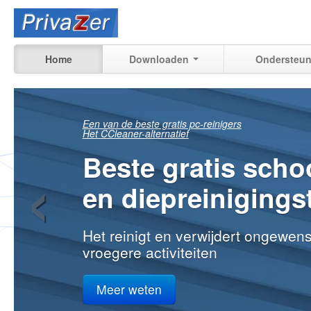
Home
Downloaden
Ondersteun
Zie precies wat er
‹
nog teruggevorde
kan worden
van uw vroegere activiteiten op u
thuis, op het werk
Meer weten