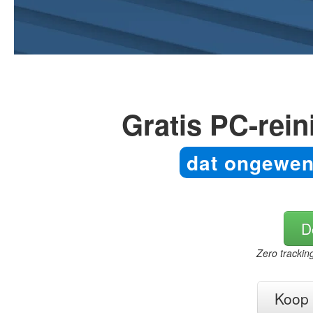
Gratis PC-rein
dat ongewens
D
Zero trackin
Koop 