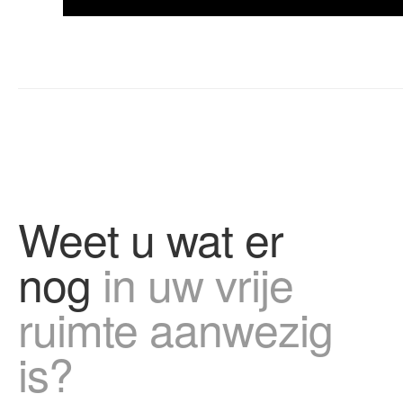
Weet u wat er
nog
in uw vrije
ruimte aanwezig
is?