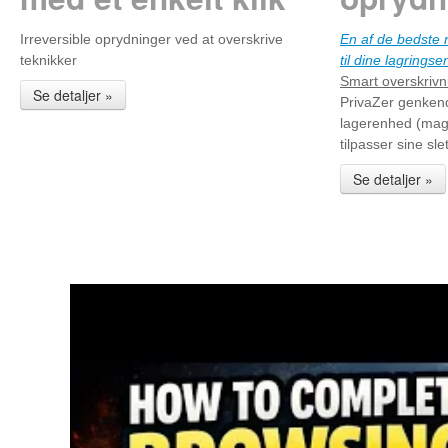
Irreversible oprydninger ved at overskrive
En af de bedste r
teknikker
til dine lagrings
Smart overskriv
Se detaljer »
PrivaZer genkend
lagerenhed (magn
tilpasser sine sl
Se detaljer »