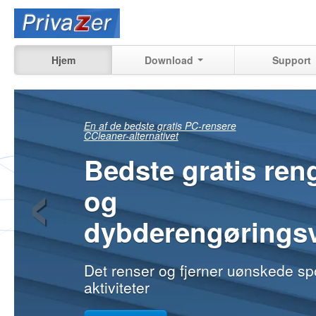
Hjem
Download
Support
Se præcis, hvad d
‹
stadig kan inddri
af dine tidligere aktiviteter på din 
derhjemme, på arbejde
Lær mere