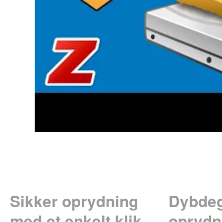
Sikker oprydning
Dybde
med et enkelt klik
oprydn