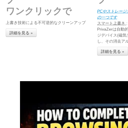
ワンクリックで
PCやストレー
の一つです
上書き技術による不可逆的なクリーンアップ
スマート上書き
:
PrivaZerは
詳細を見る »
ジデバイス(磁気
し、その消去ア
詳細を見る »