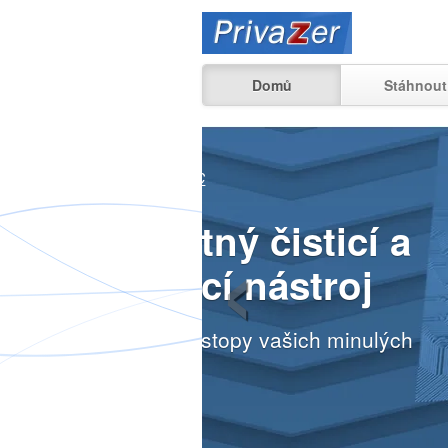
Domů
Stáhnou
Podívej
‹
co lze j
vašich minulých
v práci
Zjistit více