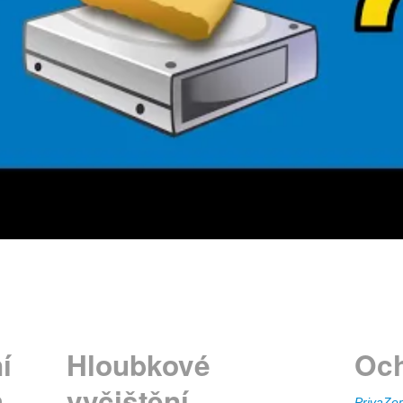
í
Hloubkové
Och
m
vyčištění
PrivaZer