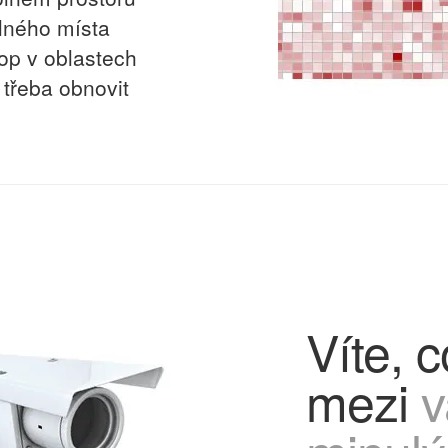
olného místa
op v oblastech
 třeba obnovit
Víte, c
mezi
v