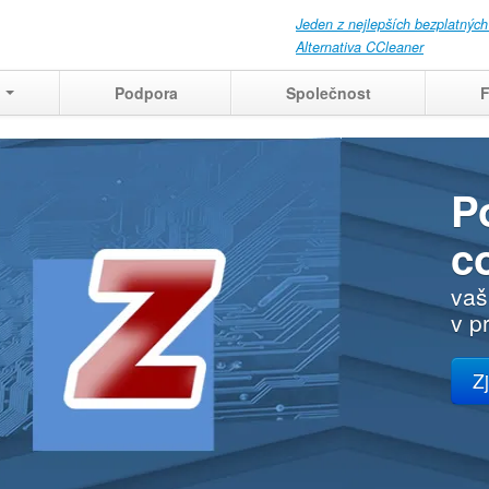
Jeden z nejlepších bezplatných
Alternativa CCleaner
t
Podpora
Společnost
te se přesně,
eště obnovit
 aktivit na počítači doma,