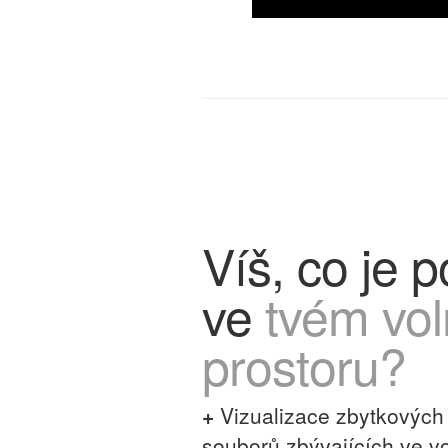
Víš, co je 
ve
tvém vo
prostoru?
+
Vizualizace zbytkových 
souborů zbývajících ve v