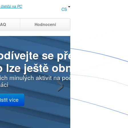
 čističů na PC
CS
FAQ
Hodnocení
›