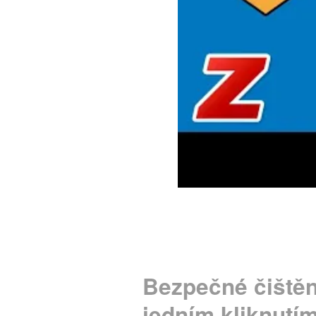
Bezpečné čištěn
jedním kliknutí