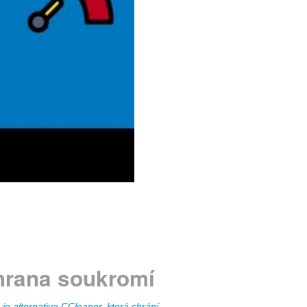
rana soukromí
 je alternativa CCleaner, která chrání