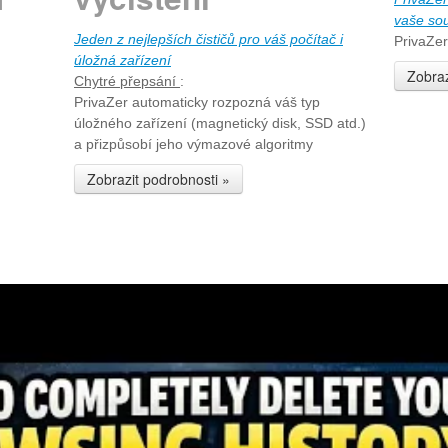
vaše so
Jeden z nejlepších čističů pro váš počítač i
PrivaZer
úložná zařízení
Zobraz
Chytré přepsání
:
PrivaZer automaticky rozpozná váš typ
úložného zařízení (magnetický disk, SSD atd.)
a přizpůsobí jeho výmazové algoritmy
Zobrazit podrobnosti »