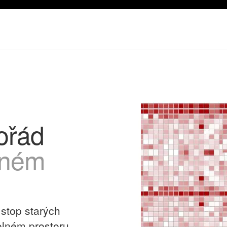
pořád
lném
stop starých
olném prostoru