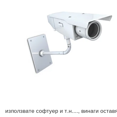
използвате софтуер и т.н...., винаги оста