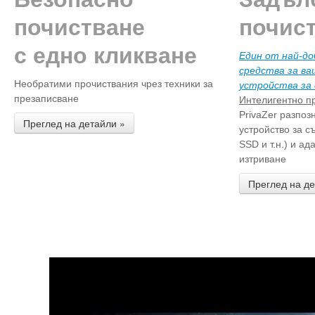
почистване
почис
с едно кликване
Един от най-д
средства за в
Необратими прочиствания чрез техники за
устройства за
презаписване
Интелигентно п
PrivaZer разпоз
Преглед на детайли »
устройство за с
SSD и т.н.) и а
изтриване
Преглед на де