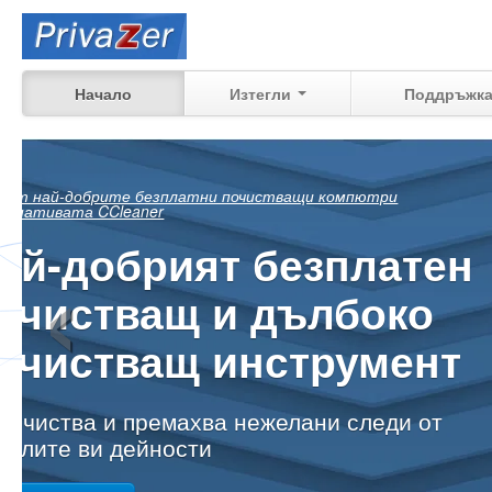
Начало
Изтегли
Поддръжк
Вижте точно как
‹
все още може да
бъде възстанов
от миналите ви дейности на ва
компютър у дома, на работното 
Научи повече