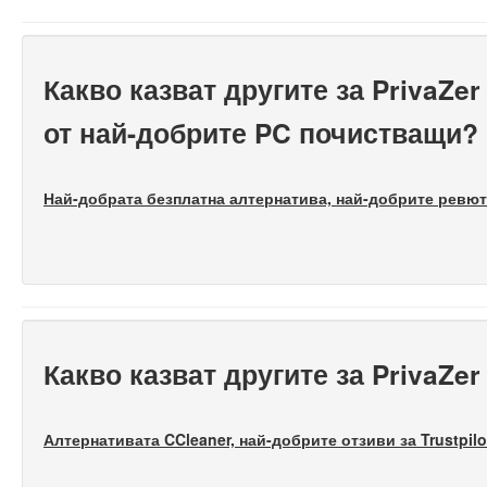
Какво казват другите за PrivaZe
от най-добрите PC почистващи?
Най-добрата безплатна алтернатива, най-добрите ревюта
Какво казват другите за PrivaZe
Алтернативата CCleaner, най-добрите отзиви за Trustpil