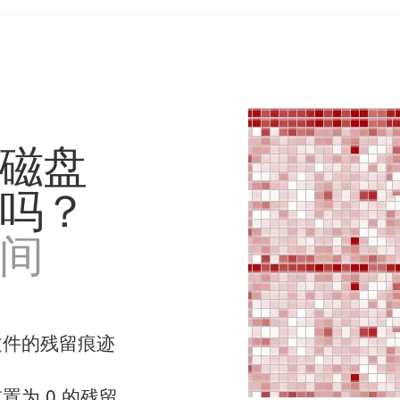
磁盘
吗？
间
文件的残留痕迹
为 0 的残留