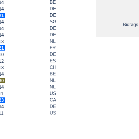
BE
14
DE
14
DE
21
SG
14
Bidrags
DE
14
DE
14
NL
13
FR
21
DE
10
ES
12
CH
13
BE
14
NL
30
NL
14
US
11
CA
23
DE
14
US
11