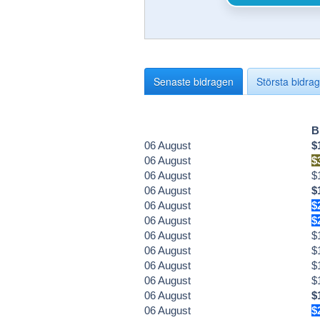
Senaste bidragen
Största bidra
B
06
August
$
06
August
$
06
August
$
06
August
$
06
August
$
06
August
$
06
August
$
06
August
$
06
August
$
06
August
$
06
August
$
06
August
$