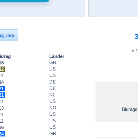
gsgivare
= 1
idrag
Länder
GR
15
US
32
US
11
DE
14
DE
21
NL
21
US
11
NO
13
Bidrags
US
11
US
11
US
16
GB
24