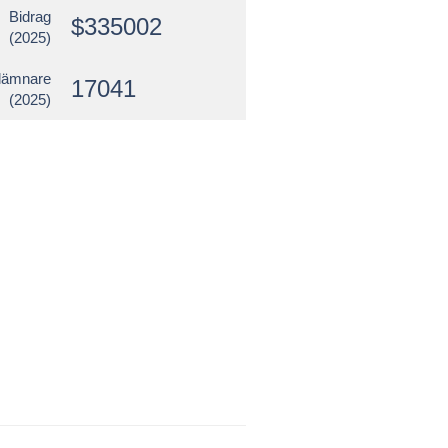
Bidrag
$335002
(2025)
lämnare
17041
(2025)