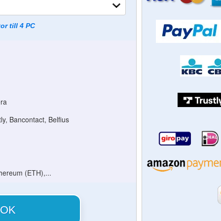
or till 4 PC
era
tly, Bancontact, Belfius
thereum (ETH),...
OK