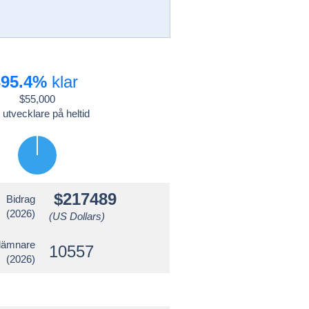
395.4%
klar
$55,000
 utvecklare på heltid
$217489
Bidrag
(2026)
(US Dollars)
lämnare
10557
(2026)