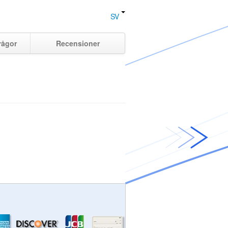
SV
rågor
Recensioner