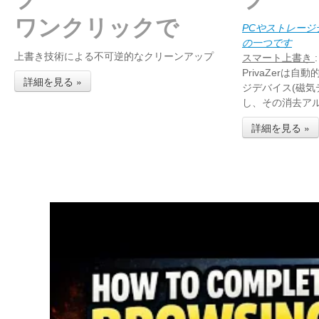
ワンクリックで
PCやストレー
の一つです
上書き技術による不可逆的なクリーンアップ
スマート上書き
:
PrivaZerは
詳細を見る »
ジデバイス(磁気
し、その消去ア
詳細を見る »