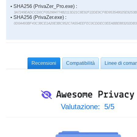
• SHA256 (PrivaZer_Pro.exe) :
3A7249EADCCD0CF052984774B2113D21C8E92F22DE9CF8D953548025E9253B
• SHA256 (PrivaZer.exe) :
0D0A493BF43C38CE1A20E3BC952C7A554EEFEC0CDDEC0EEABBE883202DB3
Recensioni
Compatibilità
Linee di coma
Valutazione: 5/5