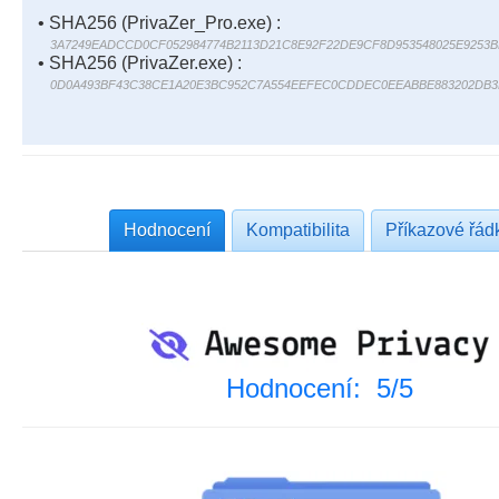
• SHA256 (PrivaZer_Pro.exe) :
3A7249EADCCD0CF052984774B2113D21C8E92F22DE9CF8D953548025E9253B
• SHA256 (PrivaZer.exe) :
0D0A493BF43C38CE1A20E3BC952C7A554EEFEC0CDDEC0EEABBE883202DB3
Hodnocení
Kompatibilita
Příkazové řád
Hodnocení: 5/5