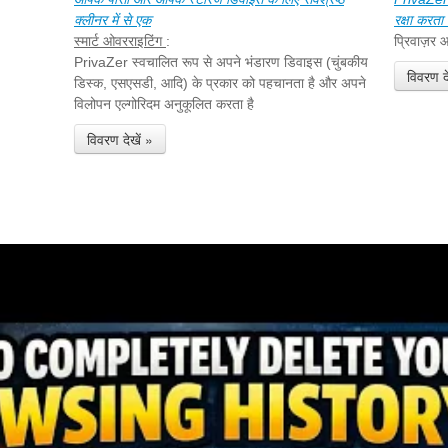
क्लीनर में से एक
रक्षा करता
स्मार्ट ओवरराइटिंग
:
प्रिवाज़र 
PrivaZer स्वचालित रूप से अपने भंडारण डिवाइस (चुंबकीय
विवरण दे
डिस्क, एसएसडी, आदि) के प्रकार को पहचानता है और अपने
विलोपन एल्गोरिदम अनुकूलित करता है
विवरण देखें »