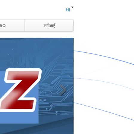
HI
AQ
समीक्षाएँ
›