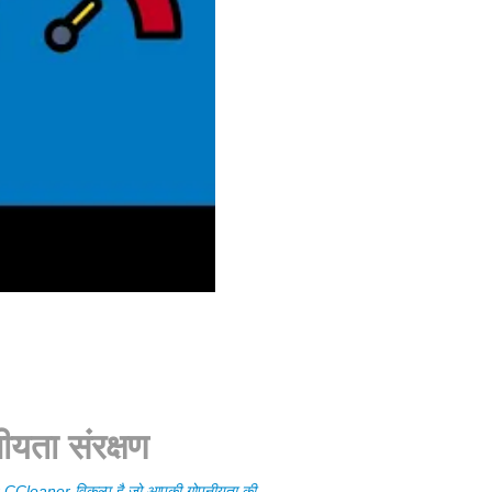
ीयता संरक्षण
 CCleaner विकल्प है जो आपकी गोपनीयता की