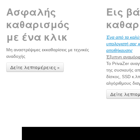
Ασφαλής
Εις β
καθαρισμός
καθαρ
με ένα κλικ
Ένα από τα καλύτ
υπολογιστή σας κ
Μη αναστρέψιμες εκκαθαρίσεις με τεχνικές
αποθήκευσης
αναδοχής
Έξυπνη αναμό
Το PrivaZer αναγ
Δείτε λεπτομέρειες »
της συσκευής απ
δίσκος, SSD κ.λπ
αλγόριθμους δια
Δείτε λεπτομ