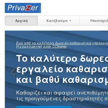
Αρχική
Κατέβασμα
Υποστήρι
Δείτε ακριβώς τ
‹
μπορεί ακόμα 
ανακτηθεί
των προηγούμενων δραστηριοτ
σας στον υπολογιστή σας στο σ
στην εργασία
Μάθετε περισσότερα