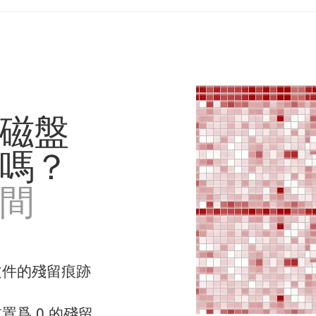
磁盤
嗎？
間
文件的殘留痕跡
爲 0 的殘留