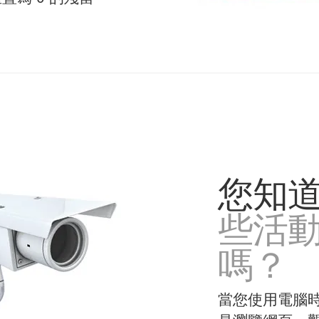
您知
些活
嗎？
當您使用電腦