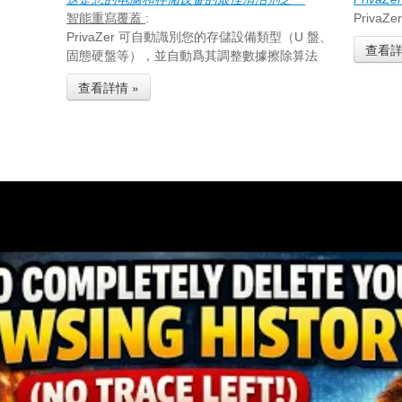
智能重寫覆蓋
:
Priv
PrivaZer 可自動識別您的存儲設備類型（U 盤、
查看詳
固態硬盤等），並自動爲其調整數據擦除算法
查看詳情 »