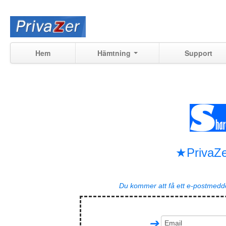
Hem
Hämtning
Support
★PrivaZe
Du kommer att få ett e-postmedd
➔