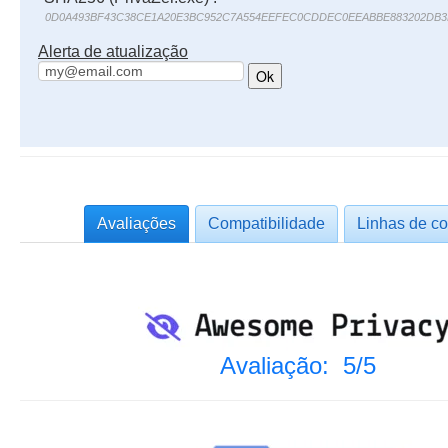
0D0A493BF43C38CE1A20E3BC952C7A554EEFEC0CDDEC0EEABBE883202DB3
Alerta de atualização
Avaliações
Compatibilidade
Linhas de c
Avaliação: 5/5