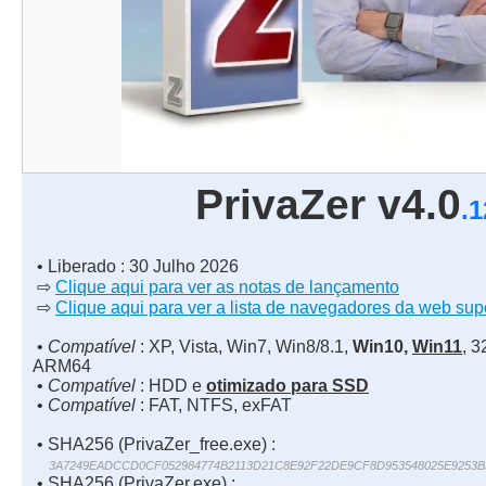
PrivaZer v4.0
.1
• Liberado : 30 Julho 2026
⇨
Clique aqui para ver as notas de lançamento
⇨
Clique aqui para ver a lista de navegadores da web sup
•
Compatível
: XP, Vista, Win7, Win8/8.1,
Win10,
Win11
, 3
ARM64
•
Compatível
: HDD e
otimizado para SSD
•
Compatível
: FAT, NTFS, exFAT
• SHA256 (PrivaZer_free.exe) :
3A7249EADCCD0CF052984774B2113D21C8E92F22DE9CF8D953548025E9253B
• SHA256 (PrivaZer.exe) :