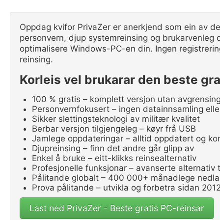
Oppdag kvifor PrivaZer er anerkjend som ein av de
personvern, djup systemreinsing og brukarvenleg de
optimalisere Windows-PC-en din. Ingen registrering
reinsing.
Korleis vel brukarar den beste gr
100 % gratis – komplett versjon utan avgrensin
Personvernfokusert – ingen datainnsamling eller
Sikker slettingsteknologi av militær kvalitet
Berbar versjon tilgjengeleg – køyr frå USB
Jamlege oppdateringar – alltid oppdatert og ko
Djupreinsing – finn det andre går glipp av
Enkel å bruke – eitt-klikks reinsealternativ
Profesjonelle funksjonar – avanserte alternativ 
Pålitande globalt – 400 000+ månadlege nedla
Prova pålitande – utvikla og forbetra sidan 201
Last ned PrivaZer - Beste gratis PC-reinsar