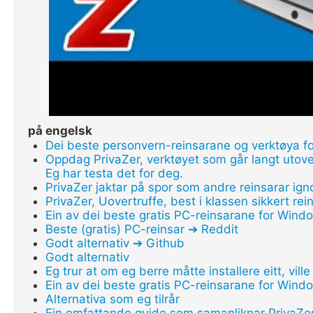
på engelsk
Dei beste personvern-reinsarane og verktøya f
Oppdag PrivaZer, verktøyet som går langt utover e
Eg har testa det for deg.
PrivaZer jaktar på spor som andre reinsarar ign
PrivaZer, Uovertruffe, best i klassen sikkert re
Ein av dei beste gratis PC-reinsarane for Wind
Beste (gratis) PC-reinsar ➔ Reddit
Godt alternativ ➔ Github
Godt alternativ
Eg trur at om eg berre måtte installere eitt, vil
Ein av dei beste gratis PC-reinsarane for Wind
Alternativa som eg tilrår