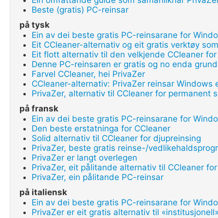
Ein omfattande guide som samanliknar PrivaZe
Beste (gratis) PC-reinsar
på tysk
Ein av dei beste gratis PC-reinsarane for Wind
Eit CCleaner-alternativ og eit gratis verktøy so
Eit flott alternativ til den velkjende CCleaner fo
Denne PC-reinsaren er gratis og no enda grund
Farvel CCleaner, hei PrivaZer
CCleaner-alternativ: PrivaZer reinsar Windows
PrivaZer, alternativ til CCleaner for permanent s
på fransk
Ein av dei beste gratis PC-reinsarane for Wind
Den beste erstatninga for CCleaner
Solid alternativ til CCleaner for djupreinsing
PrivaZer, beste gratis reinse-/vedlikehaldsprog
PrivaZer er langt overlegen
PrivaZer, eit pålitande alternativ til CCleaner fo
PrivaZer, ein pålitande PC-reinsar
på italiensk
Ein av dei beste gratis PC-reinsarane for Wind
PrivaZer er eit gratis alternativ til «institusjo