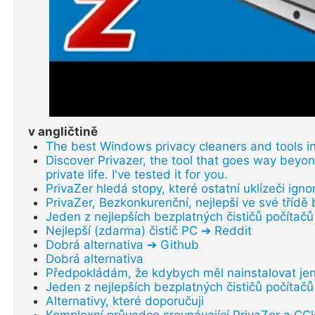
v angličtině
The best Windows privacy cleaners and tools i
Discover Privazer, the tool that goes way beyon
private life. I've tested it for you.
PrivaZer hledá stopy, které ostatní uklízeči ignor
PrivaZer, Bezkonkurenční, nejlepší ve své třídě
Jeden z nejlepších bezplatných čističů počítač
Nejlepší (zdarma) čistič PC ➔ Reddit
Dobrá alternativa ➔ Github
Dobrá alternativa
Předpokládám, že kdybych měl nainstalovat jen 
Jeden z nejlepších bezplatných čističů počítač
Alternativy, které doporučuji