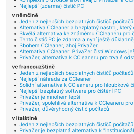
Komplexní průvodce srovnávající PrivaZer a CC
Nejlepší (zdarma) čistič PC
v němčině
Jeden z nejlepších bezplatných čističů počítač
Alternativa CCleaner a bezplatný nástroj, který
Skvělá alternativa ke známému CCleaneru pro či
Tento čistič PC je zdarma a nyní ještě důkladně
Sbohem CCleaner, ahoj PrivaZer
Alternativa CCleaner: PrivaZer čistí Windows je
PrivaZer, alternativa k CCleaneru pro trvalé odst
ve francouzštině
Jeden z nejlepších bezplatných čističů počítač
Nejlepší náhrada za CCleaner
Solidní alternativa k CCleaneru pro hloubkové č
Nejlepší bezplatný software pro čištění PC
PrivaZer je mnohem lepší
PrivaZer, spolehlivá alternativa k CCleaneru pro
PrivaZer, důvěryhodný čistič počítačů
v italštině
Jeden z nejlepších bezplatných čističů počítač
PrivaZer je bezplatná alternativa k "institucion