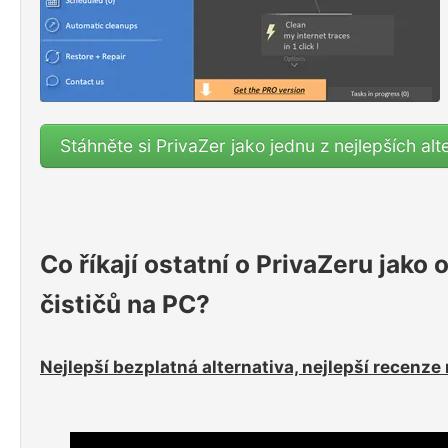
Stáhněte si PrivaZer jako jednu z nejlepších alt
Co říkají ostatní o PrivaZeru jako
čističů na PC?
Nejlepší bezplatná alternativa, nejlepší recenze