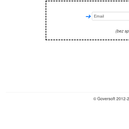
➔
(bez s
© Goversoft 2012-