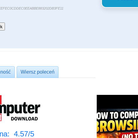
EEFEC0CDDEC0EEABBE883202DB3FE11
ność
Wiersz poleceń
na: 4.57/5