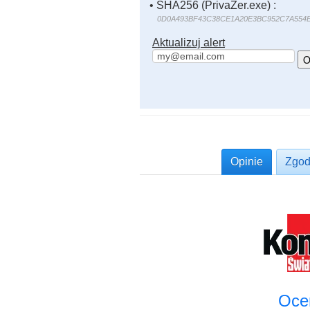
• SHA256 (PrivaZer.exe) :
0D0A493BF43C38CE1A20E3BC952C7A554
Aktualizuj alert
Opinie
Zgod
Oce