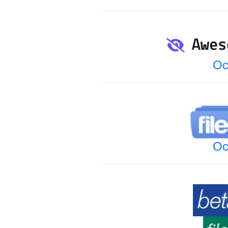
Oc
Oc