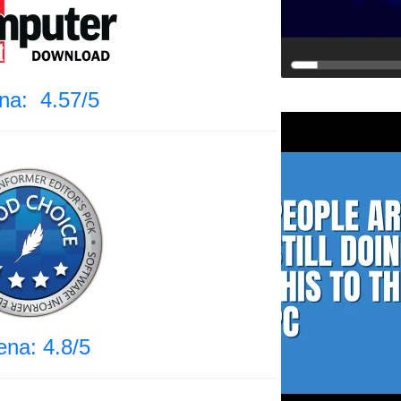
na: 4.57/5
na: 4.8/5