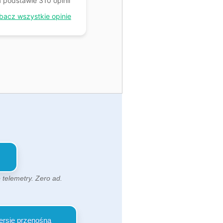
 podstawie 310 opinii
bacz wszystkie opinie
 telemetry. Zero ad.
ersję przenośną