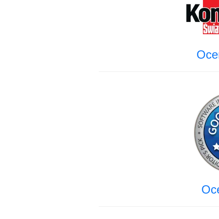
Oce
Oce