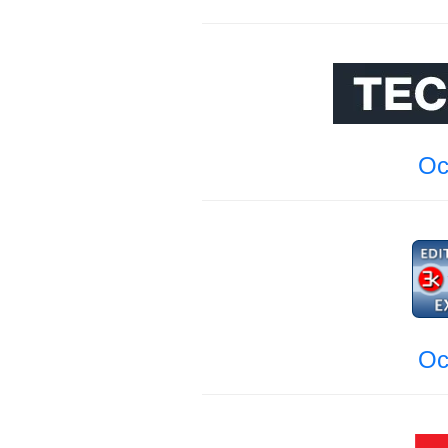
Oc
Oc