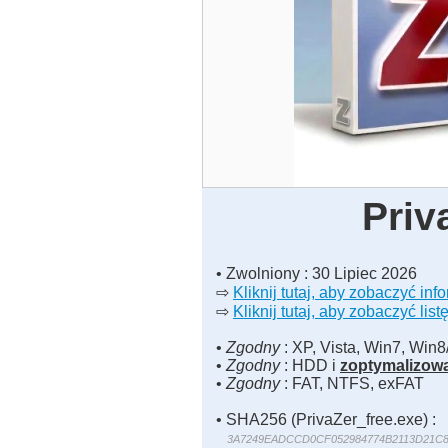
Priv
• Zwolniony : 30 Lipiec 2026
⇨
Kliknij tutaj, aby zobaczyć inf
⇨
Kliknij tutaj, aby zobaczyć li
•
Zgodny
: XP, Vista, Win7, Win8
•
Zgodny
: HDD i
zoptymalizow
•
Zgodny
: FAT, NTFS, exFAT
• SHA256 (PrivaZer_free.exe) :
3A7249EADCCD0CF052984774B2113D21C8