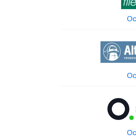
Oc
Oc
Oc