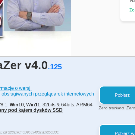
Na
Zo
aZer v4.0
.125
ormacje o wersji
stę obsługiwanych przeglądarek internetowych
Pobierz
/8.1,
Win10,
Win11
, 32bits & 64bits, ARM64
Zero tracking. Zero
any pod kątem dysków SSD
E92F22DE9CF8D953548025E9253BD1
Pobierz w