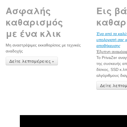
Ασφαλής
Εις β
καθαρισμός
καθαρ
με ένα κλικ
Ένα από τα καλύτ
υπολογιστή σας κ
Μη αναστρέψιμες εκκαθαρίσεις με τεχνικές
αποθήκευσης
αναδοχής
Έξυπνη αναμό
Το PrivaZer αναγ
Δείτε λεπτομέρειες »
της συσκευής απ
δίσκος, SSD κ.λπ
αλγόριθμους δια
Δείτε λεπτομ