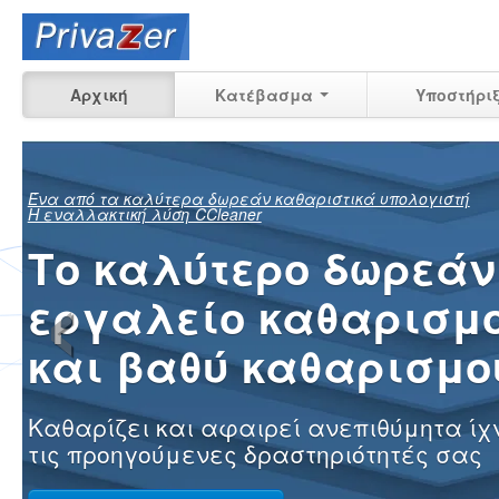
Αρχική
Κατέβασμα
Υποστήρι
Δείτε ακριβώς τ
‹
μπορεί ακόμα 
ανακτηθεί
των προηγούμενων δραστηριοτ
σας στον υπολογιστή σας στο σ
στην εργασία
Μάθετε περισσότερα