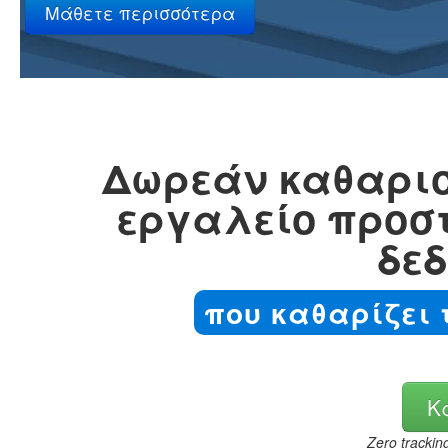
Δωρεάν καθαρισ
εργαλείο προσ
δε
που καθαρίζει 
Κ
Zero trackin