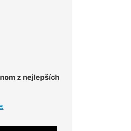
ednom z nejlepších
😍