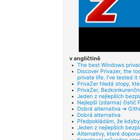
v angličtině
The best Windows privac
Discover Privazer, the t
private life. I've tested it
PrivaZer hledá stopy, kter
PrivaZer, Bezkonkurenční
Jeden z nejlepších bezpl
Nejlepší (zdarma) čistič
Dobrá alternativa ➔ Git
Dobrá alternativa
Předpokládám, že kdybych
Jeden z nejlepších bezpl
Alternativy, které doporu