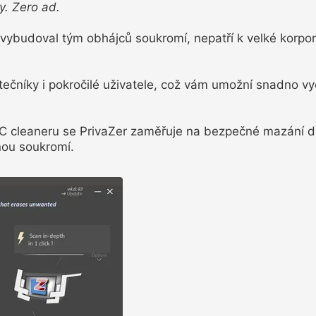
y. Zero ad.
 vybudoval tým obhájců soukromí, nepatří k velké korpora
tečníky i pokročilé uživatele, což vám umožní snadno vyč
 PC cleaneru se PrivaZer zaměřuje na bezpečné mazání d
nou soukromí.