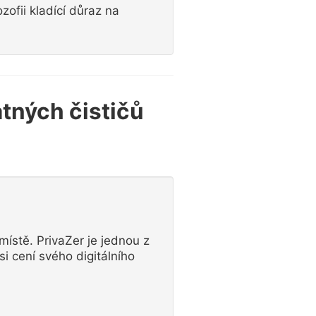
zofii kladící důraz na
atných čističů
místě. PrivaZer je jednou z
i cení svého digitálního