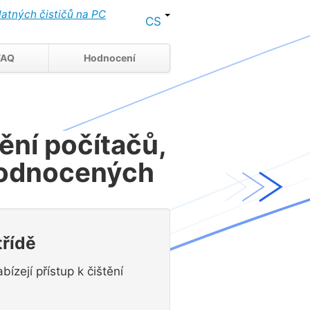
latných čističů na PC
CS
FAQ
Hodnocení
ění počítačů,
hodnocených
třídě
ízejí přístup k čištění