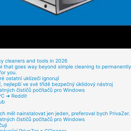
y cleaners and tools in 2026
ool that goes way beyond simple cleaning to permanently 
 for you.
é ostatní uklízeči ignorují
, nejlepší ve své třídě bezpečný úklidový nástroj
atných čističů počítačů pro Windows
 PC ➔ Reddit
hub
 měl nainstalovat jen jeden, preferoval bych PrivaZer.
atných čističů počítačů pro Windows
čuji