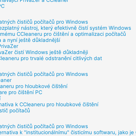
ávající PrivaZer a CCleaner
PC
atných čističů počítačů pro Windows
ezplatný nástroj, který efektivně čistí systém Windows
ámému CCleaneru pro čištění a optimalizaci počítačů
 a nyní ještě důkladnější
rivaZer
ivaZer čistí Windows ještě důkladněji
Cleaneru pro trvalé odstranění citlivých dat
atných čističů počítačů pro Windows
eaner
eaneru pro hloubkové čištění
are pro čištění PC
í
rnativa k CCleaneru pro hloubkové čištění
stič počítačů
atných čističů počítačů pro Windows
ernativa k "institucionálnímu" čisticímu softwaru, jako j