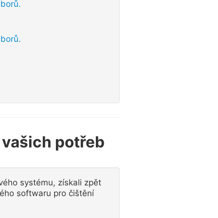
uborů.
uborů.
e vašich potřeb
vého systému, získali zpět
ého softwaru pro čištění