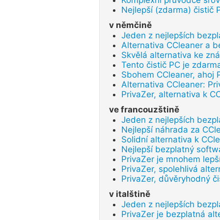
Komplexní průvodce srovn
Nejlepší (zdarma) čistič 
v němčině
Jeden z nejlepších bezpl
Alternativa CCleaner a b
Skvělá alternativa ke zn
Tento čistič PC je zdarma
Sbohem CCleaner, ahoj P
Alternativa CCleaner: Pr
PrivaZer, alternativa k C
ve francouzštině
Jeden z nejlepších bezpl
Nejlepší náhrada za CCl
Solidní alternativa k CCl
Nejlepší bezplatný softw
PrivaZer je mnohem lepš
PrivaZer, spolehlivá alte
PrivaZer, důvěryhodný či
v italštině
Jeden z nejlepších bezpl
PrivaZer je bezplatná alt