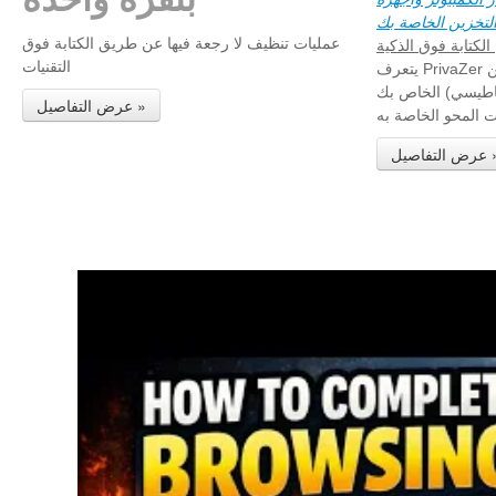
لتخزين الخاصة بك
عمليات تنظيف لا رجعة فيها عن طريق الكتابة فوق
الكتابة فوق الذكية
التقنيات
يتعرف PrivaZer تلقائيا على نوع جهاز التخزين
الخاص بك (القرص المغناطيسي ، SSD ، إلخ) ويكيف
عرض التفاصيل »
 المحو الخاصة به
لتفاصيل »